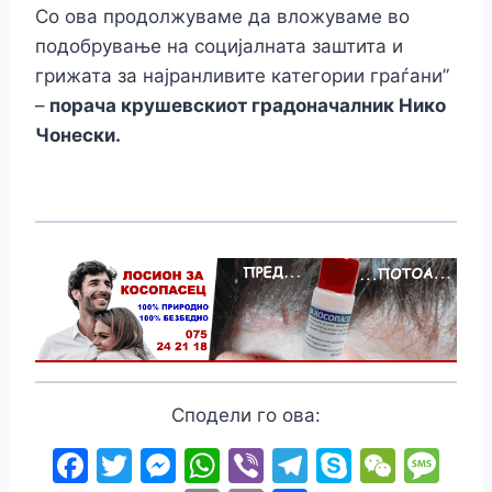
Со ова продолжуваме да вложуваме во
подобрување на социјалната заштита и
грижата за најранливите категории граѓани”
–
порача крушевскиот градоначалник Нико
Чонески.
Сподели го ова:
F
T
M
W
Vi
T
S
W
M