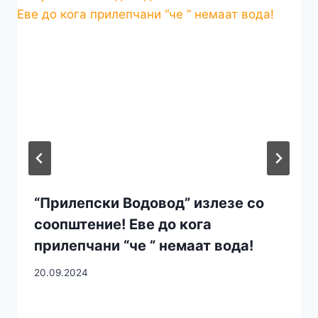
“Прилепски Водовод” излезе со
соопштение! Еве до кога
прилепчани “че ” немаат вода!
20.09.2024