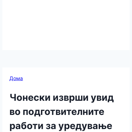
Дома
Чонески изврши увид
во подготвителните
работи за уредување