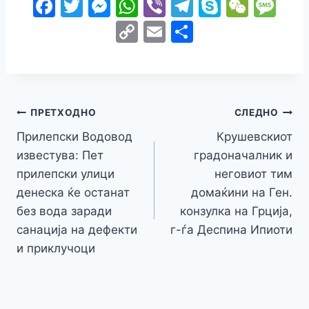
F
T
M
W
Vi
T
S
W
M
a
w
e
h
b
el
k
e
e
C
E
S
c
itt
s
at
er
e
y
C
s
o
m
h
e
er
s
s
gr
p
h
s
p
ai
ar
b
e
A
a
e
at
a
y
l
e
o
n
p
m
g
Навигација
Li
ПРЕТХОДНО
СЛЕДНО
o
g
p
e
n
Прилепски Водовод
Крушевскиот
на
k
er
известува: Пет
градоначалник и
k
напис
прилепски улици
неговиот тим
денеска ќе останат
домаќини на Ген.
без вода заради
конзулка на Грција,
санација на дефекти
г-ѓа Деспина Ипиоти
и приклучоци