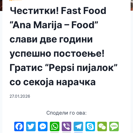
Честитки! Fast Food
“Ana Marija – Food”
слави две години
успешно постоење!
Гратис “Pepsi пијалок”
со секоја нарачка
27.01.2026
Сподели го ова:
F
T
M
W
Vi
T
S
W
M