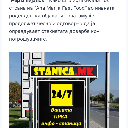
“Pepsi пијалок”
. Како што истакнуваат од
страна на ”Ana Marija Fast Food” во нивната
роденденска објава, и понатаму ќе
продолжат чесно и одговорно да ја
оправдуваат стекнатата доверба кон
потрошувачите.