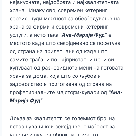
највкусната, најдобрата и најквалитетната
храна. Инаку овој современ кетеринг
сервис, нуди можност за обезбедување на
храна за фирми и современи кетеринг
услуги, а исто така
“Ана-Марија Фуд”
е
местото каде што секојдневно се посетува
од страна на прилепчани од каде што
самите граѓани по најпристапни цени си
купуваат од разновидното мени на готовата
храна за дома, која што со љубов и
задоволство е приготвена од страна на
професионалните мајстори-кувари од
“Ана-
Марија Фуд”
.
Доказ за квалитетот, се големиот број на
потрошувачи кои секојдневно изборот за
јадење и вкусен оброк за дома, го