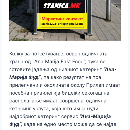
Колку за потсетување, освен одличната
храна од “Ana Marija Fast Food”, тука се
готовите јадења од нивниот кетеринг
“Ана-
Марија Фуд”
, па како резултат на тоа
прилепчани и околината околу Прилеп имаат
посебна привилегија бидејќи секогаш на
располагање имаат совршена-одлична
кетеринг услуга, која што им ја нуди
најдобриот кетеринг сервис
“Ана-Марија
Фуд”,
каде на едно место може да се најде