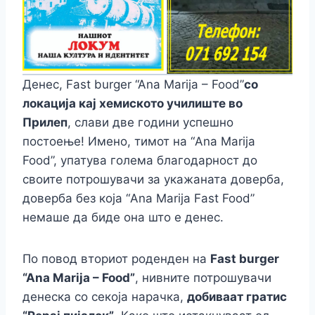
Денес, Fast burger “Ana Marija – Food”
со
локација кај хемиското училиште во
Прилеп
, слави две години успешно
постоење! Имено, тимот на “Ana Marija
Food”, упатува голема благодарност до
своите потрошувачи за укажаната доверба,
доверба без која “Ana Marija Fast Food”
немаше да биде она што е денес.
По повод вториот роденден на
Fast burger
“Ana Marija – Food”
, нивните потрошувачи
денеска со секоја нарачка,
добиваат гратис