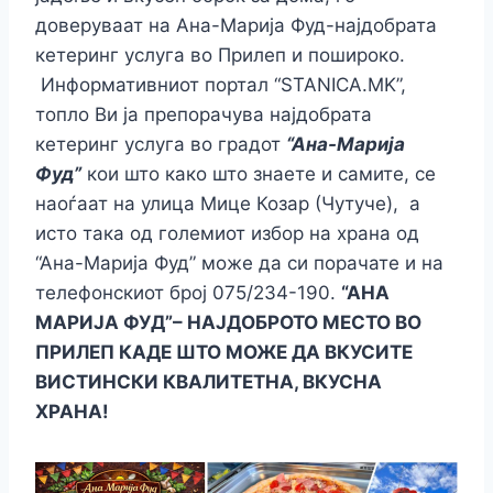
доверуваат на Ана-Марија Фуд-најдобрата
кетеринг услуга во Прилеп и пошироко.
Информативниот портал “STANICA.MK”,
топло Ви ја препорачува најдобрата
кетеринг услуга во градот
“Ана-Марија
Фуд”
кои што како што знаете и самите, се
наоѓаат на улица Мице Козар (Чутуче), а
исто така од големиот избор на храна од
“Ана-Марија Фуд” може да си порачате и на
телефонскиот број 075/234-190.
“АНА
МАРИЈА ФУД”– НАЈДОБРОТО МЕСТО ВО
ПРИЛЕП КАДЕ ШТО МОЖЕ ДА ВКУСИТЕ
ВИСТИНСКИ КВАЛИТЕТНА, ВКУСНА
ХРАНА!