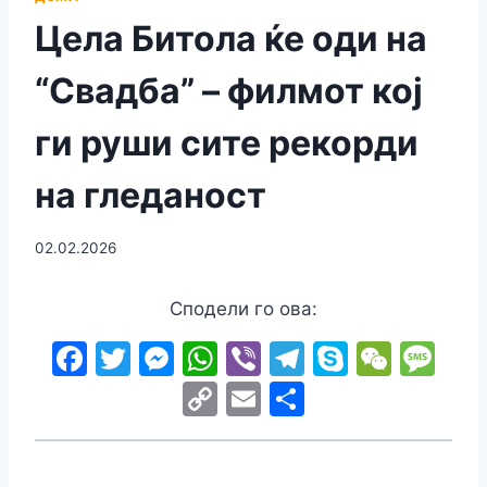
Цела Битола ќе оди на
“Свадба” – филмот кој
ги руши сите рекорди
на гледаност
02.02.2026
Сподели го ова:
F
T
M
W
Vi
T
S
W
M
a
w
e
h
b
el
k
e
e
C
E
S
c
itt
s
at
er
e
y
C
s
o
m
h
e
er
s
s
gr
p
h
s
p
ai
ar