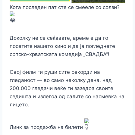
Кога последен пат сте се смееле со солзи?
​Доколку не се сеќавате, време е да го
посетите нашето кино и да ја погледнете
српско-хрватската комедија „СВАДБА“!
Овој филм ги руши сите рекорди на
гледаност — во само неколку дена, над
200.000 гледачи веќе ги зазедоа своите
седишта и излегоа од салите со насмевка на
лицето.
Линк за продажба на билети