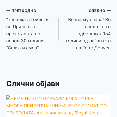
b
e
A
a
e
at
a
y
l
e
o
n
p
m
g
Навигација
Li
ПРЕТХОДНО
СЛЕДНО
o
g
p
e
n
“Тепачка за билети”
Вечна му слава! Во
на
k
er
во Прилеп за
среда ќе се
k
напис
претставата по
одбележат 154
повод 30 години
години од раѓањето
“Солза и смеа”
на Гоце Делчев
Слични објави