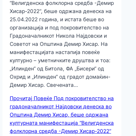
“Велигденска фолклорна средба -Демир
Хисар-2022“, беше одржана денеска на
25.04.2022 година, и истата беше во
организација и под покровителство на
Градоначалникот Никола Најдовски и
Советот на Општина Демир Хисар. На
манифестацијата настапија повеќе
културно – уметничките друштва и тоа:
„Илинден“ од Битола, ФА „Бисери“ од
Охрид и „Илинден“ од градот домаќин-
Демир Хисар. Свечената…
Прочитај Повеќе
Под покровителство на
градоначалникот Најдовски денеска во
Општина Демир Хисар, беше одржана
културната манифестација “Велигденска
фолклорна средба -Демир Хисар-2022“