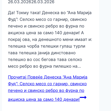
26.03.2026
26.03.2026
Да! Токму така! Денеска во “Ана Марија
Фуд”: Селско месо со гарнир, свинско
печено и свинско ребро во фурна по
акциска цена за само 140 денари! А
покрај ова, на денешното мени имаат и:
телешка чорба телешки гулаш турли
тава телешка јанија динстовано
телешко во сос бегова тава селско
месо ребро во фурна пилешко на…
Прочитај Повеќе
Денеска “Ана Марија
Фуд”: Селско месо со гарнир, свинско
печено и свинско ребро во фурна по
акциска цена за само 140 денари!