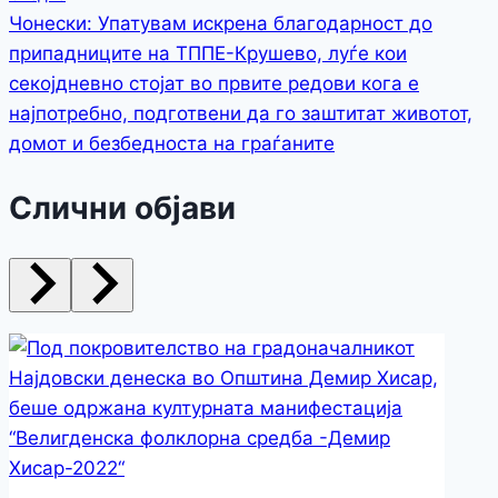
Чонески: Упатувам искрена благодарност до
припадниците на ТППЕ-Крушево, луѓе кои
секојдневно стојат во првите редови кога е
најпотребно, подготвени да го заштитат животот,
домот и безбедноста на граѓаните
Слични објави