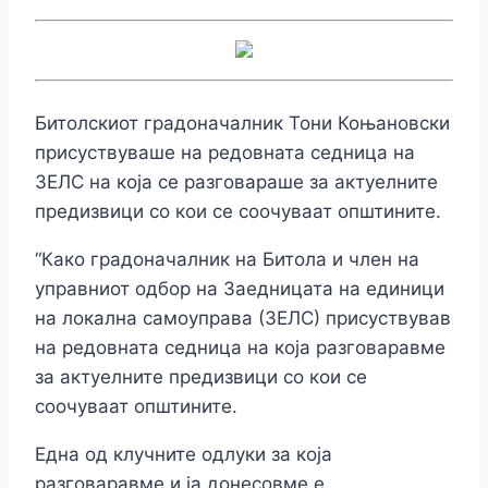
Битолскиот градоначалник Тони Коњановски
присуствуваше на редовната седница на
ЗЕЛС на која се разговараше за актуелните
предизвици со кои се соочуваат општините.
“Како градоначалник на Битола и член на
управниот одбор на Заедницата на единици
на локална самоуправа (ЗЕЛС) присуствував
на редовната седница на која разговаравме
за актуелните предизвици со кои се
соочуваат општините.
Една од клучните одлуки за која
разговаравме и ја донесовме е