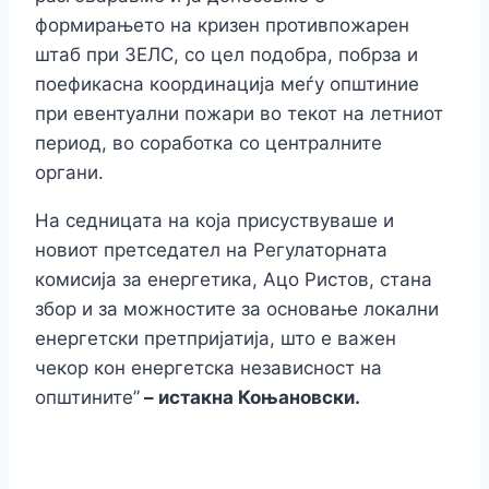
формирањето на кризен противпожарен
штаб при ЗЕЛС, со цел подобра, побрза и
поефикасна координација меѓу општиние
при евентуални пожари во текот на летниот
период, во соработка со централните
органи.
На седницата на која присуствуваше и
новиот претседател на Регулаторната
комисија за енергетика, Ацо Ристов, стана
збор и за можностите за основање локални
енергетски претпријатија, што е важен
чекор кон енергетска независност на
општините”
– истакна Коњановски.