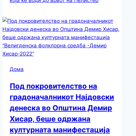
која ќе води до врвот на Пелистер
Дома
Под покровителство на
градоначалникот Најдовски
денеска во Општина Демир
Хисар, беше одржана
културната манифестација