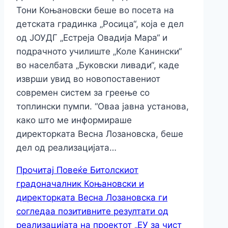
Тони Коњановски беше во посета на
детската градинка „Росица“, која е дел
од ЈОУДГ „Естреја Овадија Мара“ и
подрачното училиште „Коле Канински“
во населбата „Буковски ливади“, каде
изврши увид во новопоставениот
современ систем за греење со
топлински пумпи. “Оваа јавна установа,
како што ме информираше
директорката Весна Лозановска, беше
дел од реализацијата…
Прочитај Повеќе
Битолскиот
градоначалник Коњановски и
директорката Весна Лозановска ги
согледаа позитивните резултати од
реализацијата на проектот „ЕУ за чист