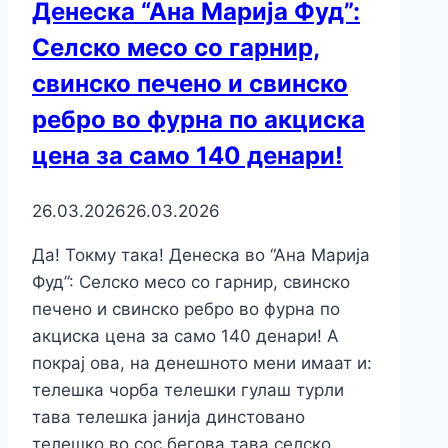
Денеска “Ана Марија Фуд”:
Селско месо со гарнир,
свинско печено и свинско
ребро во фурна по акциска
цена за само 140 денари!
26.03.2026
26.03.2026
Да! Токму така! Денеска во “Ана Марија
Фуд”: Селско месо со гарнир, свинско
печено и свинско ребро во фурна по
акциска цена за само 140 денари! А
покрај ова, на денешното мени имаат и:
телешка чорба телешки гулаш турли
тава телешка јанија динстовано
телешко во сос бегова тава селско