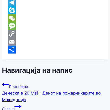
Viber
Telegram
Skype
WeChat
Message
Copy
Link
Email
Share
Навигација на напис
Претходно
Денеска е 20 Мај – Денот на пожарникарите во
Македонија
Следно