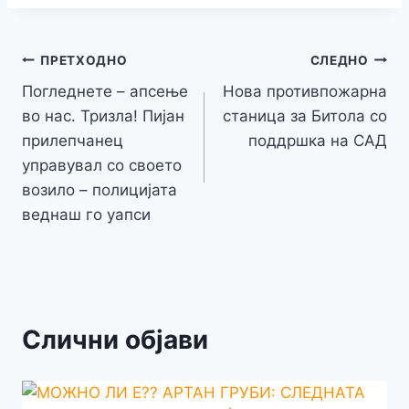
e
er
s
s
gr
p
h
s
p
ai
ar
b
e
A
a
e
at
a
y
l
e
o
n
p
m
g
Навигација
Li
ПРЕТХОДНО
СЛЕДНО
o
g
p
e
n
Погледнете – апсење
Нова противпожарна
на
k
er
во нас. Тризла! Пијан
станица за Битола со
k
напис
прилепчанец
поддршка на САД
управувал со своето
возило – полицијата
веднаш го уапси
Слични објави