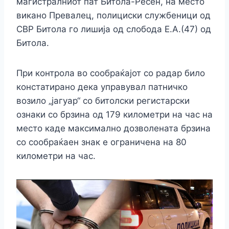
магистралниот пат Битола-Ресен, на место
викано Превалец, полициски службеници од
СВР Битола го лишија од слобода Е.А.(47) од
Битола.
При контрола во сообраќајот со радар било
констатирано дека управувал патничко
возило „јагуар“ со битолски регистарски
ознаки со брзина од 179 километри на час на
место каде максимално дозволената брзина
со сообраќаен знак е ограничена на 80
километри на час.