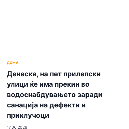
А
ЗА
СЕ
ДРУГО,
КАКО
И
ЗА
ВАШЕТО
РАСПОЛОЖЕНИЕ
ЌЕ
ДОМА
СЕ
ПОГРИЖАТ
Денеска, на пет прилепски
ДЕЧКИТЕ
улици ќе има прекин во
ОД
,,NO
водоснабдувањето заради
CIGARETTES”
санација на дефекти и
приклучоци
17.06.2026