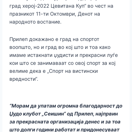
град херој-2022 Цевитана Куп“ во чест на
празникот 11-ти Октомври, Денот на
народното востание.
Прилеп докажано е град на спортот
воопшто, но и град во кој што и тоа како
имаме истакнати џудисти и прекрасни луѓе
кои што се занимаваат со овој спорт за кој
велиме дека е „Спорт на вистински
вредности“.
“Морам да упатам огромна благодарност до
Џудо клубот „Сеишин“ од Прилеп, најпрвин
за прекрасната организација денес и за тоа
што долги години работат и придонесуваат