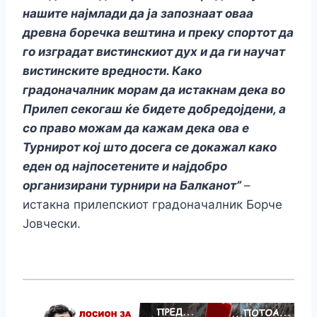
нашите најмлади да ја запознаат оваа
древна боречка вештина и преку спортот да
го изградат вистинскиот дух и да ги научат
вистинските вредности. Како
градоначалник морам да истакнам дека во
Прилеп секогаш ќе бидете добредојдени, а
со право можам да кажам дека ова е
Турнирот кој што досега се докажал како
еден од најпосетените и најдобро
организирани турнири на Балканот”
–
истакна прилепскиот градоначалник Борче
Јовчески.