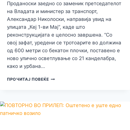
Проданоски заедно со заменик претседателот
на Владата и министер за транспорт,
Александар Николоски, направија увид на
улицата „Кеј 1-ви Мај“, каде што
реконструкцијата е целосно завршена. “Со
овој зафат, уредени се тротоарите во должина
од 600 метри со бекатон плочки, поставено е
ново улично осветлување со 21 канделабра,
како и урбана…
ПРОДАНОСКИ:
ПРОЧИТАЈ ПОВЕЌЕ
КЕЈСКИОТ
ПОЈАС
ДОБИВА
НОВ
ЛИК
И
ДОПОЛНИТЕЛНА
ВРЕДНОСТ