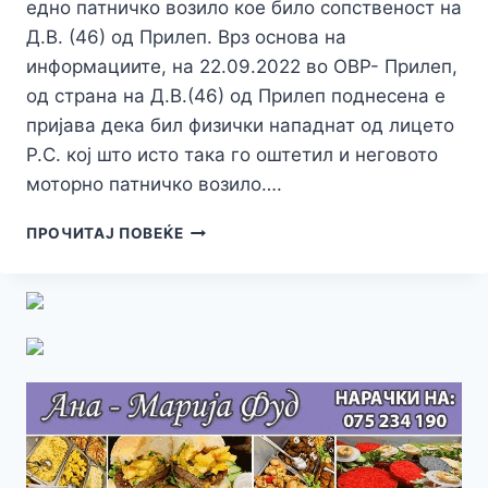
едно патничко возило кое било сопственост на
Д.В. (46) од Прилеп. Врз основа на
информациите, на 22.09.2022 во ОВР- Прилеп,
од страна на Д.В.(46) од Прилеп поднесена е
пријава дека бил физички нападнат од лицето
Р.С. кој што исто така го оштетил и неговото
моторно патничко возило….
ПОВТОРНО
ПРОЧИТАЈ ПОВЕЌЕ
ВО
ПРИЛЕП:
ОШТЕТЕНО
Е
УШТЕ
ЕДНО
ПАТНИЧКО
ВОЗИЛО