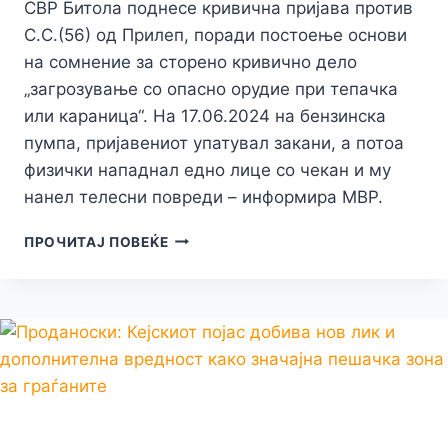
СВР Битола поднесе кривична пријава против
С.С.(56) од Прилеп, поради постоење основи
на сомнение за сторено кривично дело
„загрозување со опасно орудие при тепачка
или караница“. На 17.06.2024 на бензинска
пумпа, пријавениот упатувал закани, а потоа
физички нападнал едно лице со чекан и му
нанел телесни повреди – информира МВР.
ХОРОР
ПРОЧИТАЈ ПОВЕЌЕ
НА
БЕНЗИСКА
ПУМПА
ВО
ПРИЛЕП:
ФИЗИЧКИ
НАПАДНАЛ
ЛИЦЕ
СО
ЧЕКАН,