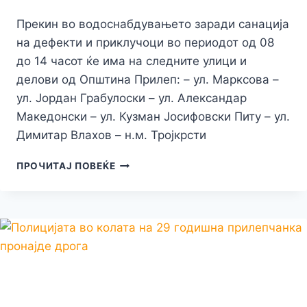
Прекин во водоснабдувањето заради санација
на дефекти и приклучоци во периодот од 08
до 14 часот ќе има на следните улици и
делови од Општина Прилеп: – ул. Марксова –
ул. Јордан Грабулоски – ул. Александар
Македонски – ул. Кузман Јосифовски Питу – ул.
Димитар Влахов – н.м. Тројкрсти
ДЕНЕСКА,
ПРОЧИТАЈ ПОВЕЌЕ
НА
ПЕТ
ПРИЛЕПСКИ
УЛИЦИ
ЌЕ
ИМА
ПРЕКИН
ВО
ВОДОСНАБДУВАЊЕТО
ЗАРАДИ