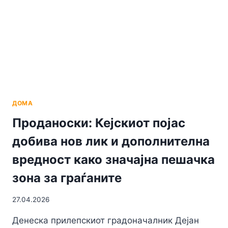
ПРИ
ШТО
МУ
НАНЕЛ
ТЕЛЕСНИ
ПОВРЕДИ
ДОМА
Проданоски: Кејскиот појас
добива нов лик и дополнителна
вредност како значајна пешачка
зона за граѓаните
27.04.2026
Денеска прилепскиот градоначалник Дејан