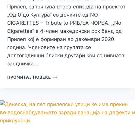
Прилеп, започнува втора епизода на проектот
„Од 0 до Култура“ со дечките од NO
CIGARETTES – Tribute to РИБЉА ЧОРБА. ,,No
Cigarettes” е 4-член македонски рок бенд од
Прилеп кој е формиран во декември 2020
година. Членовите на групата се
долгогодишни блиски другари кои со нивната
заедничка…
ВЕЧЕРВА
ПРОЧИТАЈ ПОВЕЌЕ
ТРЕБА
ДА
ДОЈДЕТЕ
САМО
НА
КАМЕНАТА
БИНА
ВО
ПРИЛЕП,