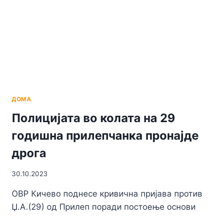
САНАЦИЈА
НА
ДЕФЕКТИ
И
ПРИКЛУЧОЦИ
ДОМА
Полицијата во колата на 29
годишна прилепчанка пронајде
дрога
30.10.2023
ОВР Кичево поднесе кривична пријава против
Џ.А.(29) од Прилеп поради постоење основи