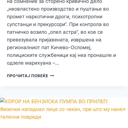
на сомнение за сторено кривично дело
„неовластено производство и пуштање во
промет наркотични дроги, психотропни
супстанци и прекурсори“. При контрола во
патничко возило „опел астра“, во кое се
превезувала пријавената, извршена на
регионалниот пат Кичево-Осломеј,
полициските службеници кај неа пронашле и
одзеле марихуана –…
ПОЛИЦИЈАТА
ПРОЧИТАЈ ПОВЕЌЕ
ВО
КОЛАТА
НА
29
ГОДИШНА
ПРИЛЕПЧАНКА
ПРОНАЈДЕ
ДРОГА