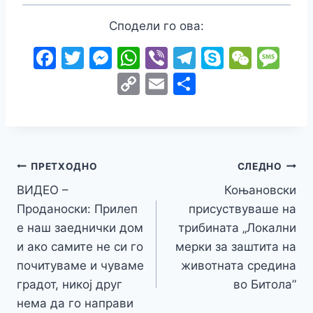
Сподели го ова:
F
T
M
W
Vi
T
S
W
M
a
w
e
h
b
el
k
e
e
C
E
S
c
itt
s
at
er
e
y
C
s
o
m
h
e
er
s
s
gr
p
h
s
p
ai
ar
b
e
A
a
e
at
a
y
l
e
o
n
p
m
g
Навигација
Li
ПРЕТХОДНО
СЛЕДНО
o
g
p
e
n
ВИДЕО –
Коњановски
на
k
er
Проданоски: Прилеп
присуствуваше на
k
напис
е наш заеднички дом
трибината „Локални
и ако самите не си го
мерки за заштита на
почитуваме и чуваме
животната средина
градот, никој друг
во Битола”
нема да го направи