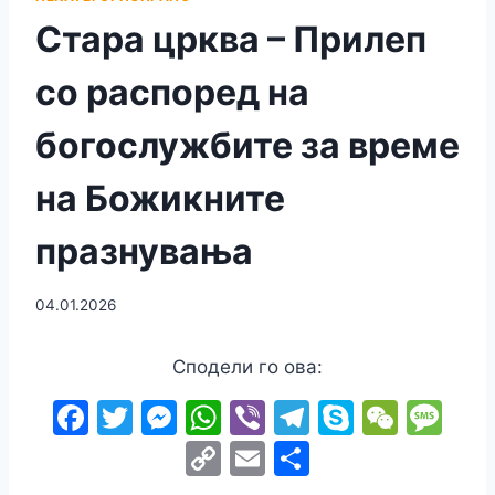
Стара црква – Прилеп
со распоред на
богослужбите за време
на Божикните
празнувања
04.01.2026
Сподели го ова:
F
T
M
W
Vi
T
S
W
M
a
w
e
h
b
el
k
e
e
C
E
S
c
itt
s
at
er
e
y
C
s
o
m
h