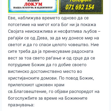
Еве, наближува времето одново да се
потсетиме на мигот кога Бог ни ја покажа
Својата неискажлива и несфатлива љубов –
раѓајќи се од Дева, за да му донесе мир на
светот и да го спаси целото човештво. Ние
сите треба да ја пренесуваме радосната
вест за тоа свето раѓање и од срце да се
потрудиме Божик да го добие своето
вистинско достоинствено место во
христијанските домови. По повод Божик,
прилепскиот црковен храм
св.Благовештение, го објави распоредот на
богослужбите за време на Божикните
празнувања: