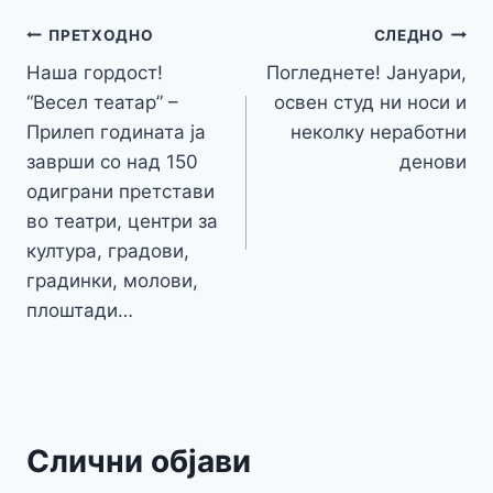
b
e
A
a
e
at
a
y
l
e
o
n
p
m
g
Навигација
Li
ПРЕТХОДНО
СЛЕДНО
o
g
p
e
n
Наша гордост!
Погледнете! Јануари,
на
k
er
“Весел театар” –
освен студ ни носи и
k
напис
Прилеп годината ја
неколку неработни
заврши со над 150
денови
одиграни претстави
во театри, центри за
култура, градови,
градинки, молови,
плоштади…
Слични објави