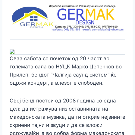
Оваа сабота со почеток од 20 часот во
големата сала во НУЦК Марко Цепенков во
Прилеп, бендот “Чалгија саунд систем” ќе
одржи концерт, а влезот е слободен.
Овој бенд постои од 2008 година со една
цел: да истражува низ оставнината на
македонската музика, да ги открие нејзините
скриени тајни и звуци и да се вложи
одржувајќи ја во добра форма македонската