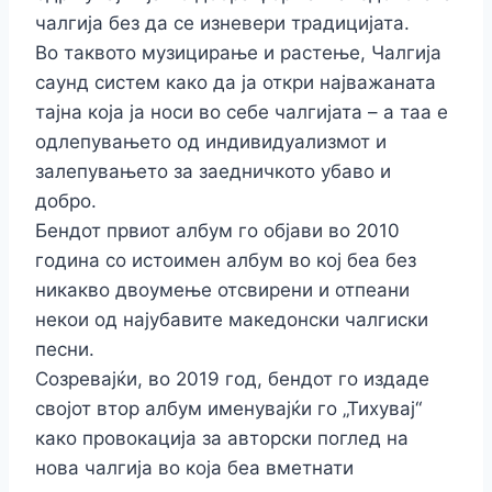
чалгија без да се изневери традицијата.
Во таквото музицирање и растење, Чалгија
саунд систем како да ја откри најважаната
тајна која ја носи во себе чалгијата – а таа е
одлепувањето од индивидуализмот и
залепувањето за заедничкото убаво и
добро.
Бендот првиот албум го објави во 2010
година со истоимен албум во кој беа без
никакво двоумење отсвирени и отпеaни
некои од најубавите македонски чалгиски
песни.
Созревајќи, во 2019 год, бендот го издаде
својот втор албум именувајќи го „Тихувај“
како провокација за авторски поглед на
нова чалгија во која беа вметнати