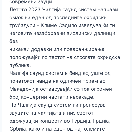
современи звуци.
Летото 2023 Чалгија саунд систем направи
омаж на еден од последните охридски
трубадури – Климе Садило изведувајќи ги
неговите незаборавни виолински делници
без
никакви додавки или преаранжирања
положувајќи го тестот на строгата охридска
публика.
Чалгија саунд систем е бенд кој уште од
почетокот наиде на одличен прием во
Македонија остварувајќи со тоа огромен
број концертни настапи насекаде.
Но Чалгија саунд систем ги пренесува
звуците на чалгијата и низ светот
одржувајќи концерти во Турција, Грција,
Србија, како и на еден од најголемите