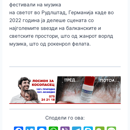
фестивали на музика
на светот во Рудлштад, Германија каде во
2022 година ја делеше сцената со
најголемите ѕвезди на балканските и
светските простори, што од жанрот ворлд
музика, што од рокенрол фелата.
Сподели го ова: