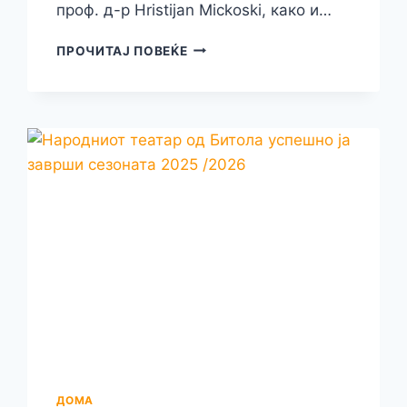
проф. д-р Hristijan Mickoski, како и…
БИТОЛЧАНЕЦОТ
ПРОЧИТАЈ ПОВЕЌЕ
МАРТИН
ИВАНОВСКИ
СО
ОДЛУКА
НА
ИЗВРШНИОТ
КОМИТЕТ
НА
ВМРО-
ДПМНЕ
Е
ИЗБРАН
ЗА
ОРГАНИЗАЦИОНЕН
СЕКРЕТАР
НА
УМС
НА
ДОМА