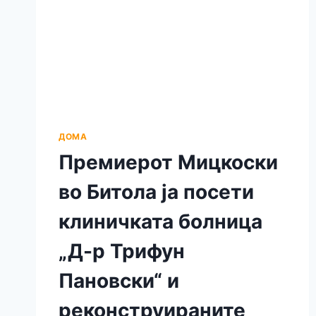
ДОМА
Премиерот Мицкоски
во Битола ја посети
клиничката болница
„Д-р Трифун
Пановски“ и
реконструираните