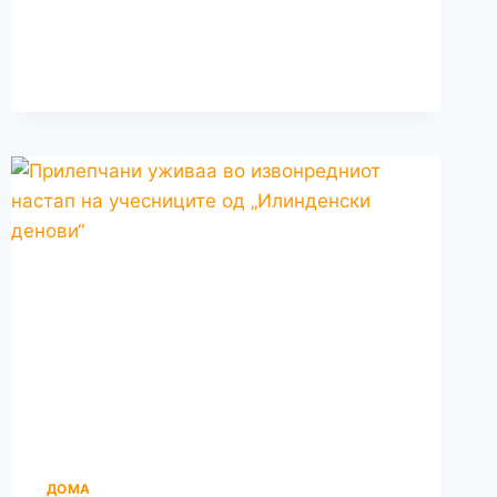
ПРАТЕНИЧКА
БИЛЈАНА
КУЗМАНОСКА
Е
ДЕЛ
ОД
НОВИОТ
ИЗВРШНИОТ
КОМИТЕТ
НА
УНИЈАТА
НА
ЖЕНИ
НА
ВМРО-
ДПМНЕ
ДОМА