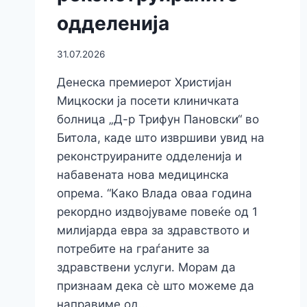
одделенија
31.07.2026
Денеска премиерот Христијан
Мицкоски ја посети клиничката
болница „Д-р Трифун Пановски“ во
Битола, каде што извршиви увид на
реконструираните одделенија и
набавената нова медицинска
опрема. “Како Влада оваа година
рекордно издвојуваме повеќе од 1
милијарда евра за здравството и
потребите на граѓаните за
здравствени услуги. Морам да
признаам дека сè што можеме да
направиме од…