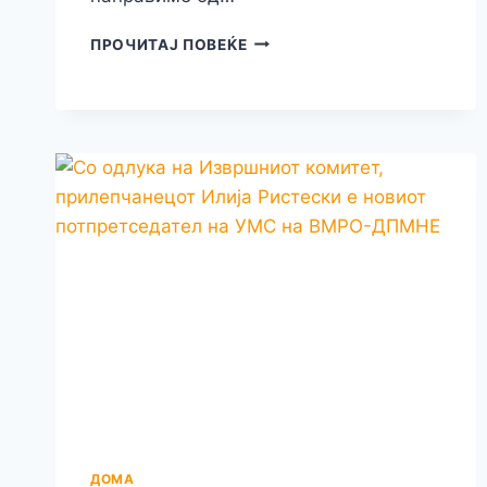
ПРЕМИЕРОТ
ПРОЧИТАЈ ПОВЕЌЕ
МИЦКОСКИ
ВО
БИТОЛА
ЈА
ПОСЕТИ
КЛИНИЧКАТА
БОЛНИЦА
„Д-
Р
ТРИФУН
ПАНОВСКИ“
И
РЕКОНСТРУИРАНИТЕ
ОДДЕЛЕНИЈА
ДОМА