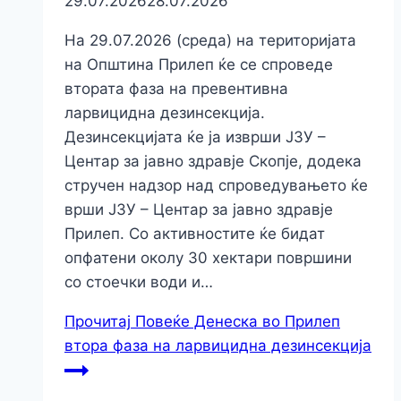
29.07.2026
28.07.2026
На 29.07.2026 (среда) на територијата
на Општина Прилеп ќе се спроведе
втората фаза на превентивна
ларвицидна дезинсекција.
Дезинсекцијата ќе ја изврши ЈЗУ –
Центар за јавно здравје Скопје, додека
стручен надзор над спроведувањето ќе
врши ЈЗУ – Центар за јавно здравје
Прилеп. Со активностите ќе бидат
опфатени околу 30 хектари површини
со стоечки води и…
Прочитај Повеќе
Денеска во Прилеп
втора фаза на ларвицидна дезинсекција