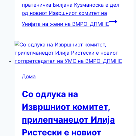
пратеничка Билјана Кузманоска е дел
од новиот Извршниот комитет на
Унијата на жени на ВМРО-ДПМНЕ
Дома
Со одлука на
Извршниот комитет,
прилепчанецот Илија
Ристески е новиот