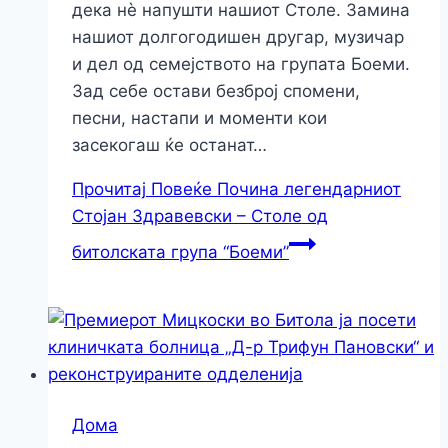
дека нè напушти нашиот Столе. Замина
нашиот долгогодишен другар, музичар
и дел од семејството на групата Боеми.
Зад себе остави безброј спомени,
песни, настапи и моменти кои
засекогаш ќе останат…
Прочитај Повеќе
Почина легендарниот
Стојан Здравевски – Столе од
битолската група “Боеми”
Дома