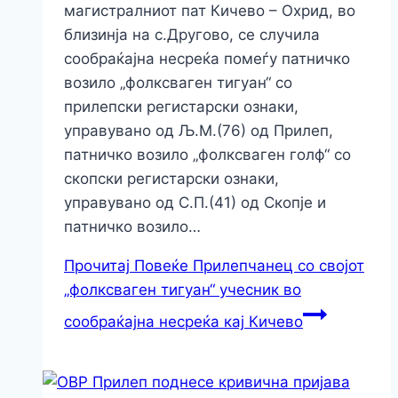
магистралниот пат Кичево – Охрид, во
близинја на с.Другово, се случила
сообраќајна несреќа помеѓу патничко
возило „фолксваген тигуан“ со
прилепски регистарски ознаки,
управувано од Љ.М.(76) од Прилеп,
патничко возило „фолксваген голф“ со
скопски регистарски ознаки,
управувано од С.П.(41) од Скопје и
патничко возило…
Прочитај Повеќе
Прилепчанец со својот
„фолксваген тигуан“ учесник во
сообраќајна несреќа кај Кичево