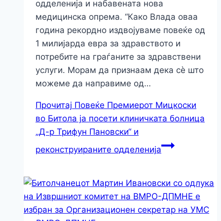
одделенија и набавената нова
медицинска опрема. “Како Влада оваа
година рекордно издвојуваме повеќе од
1 милијарда евра за здравството и
потребите на граѓаните за здравствени
услуги. Морам да признаам дека сè што
можеме да направиме од…
Прочитај Повеќе
Премиерот Мицкоски
во Битола ја посети клиничката болница
„Д-р Трифун Пановски“ и
реконструираните одделенија