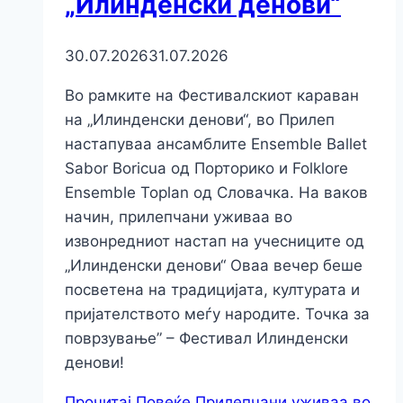
„Илинденски денови“
30.07.2026
31.07.2026
Во рамките на Фестивалскиот караван
на „Илинденски денови“, во Прилеп
настапуваа ансамблите Ensemble Ballet
Sabor Boricua од Порторико и Folklore
Ensemble Toplan од Словачка. На ваков
начин, прилепчани уживаа во
извонредниот настап на учесниците од
„Илинденски денови“ Оваа вечер беше
посветена на традицијата, културата и
пријателството меѓу народите. Точка за
поврзување” – Фестивал Илинденски
денови!
Прочитај Повеќе
Прилепчани уживаа во