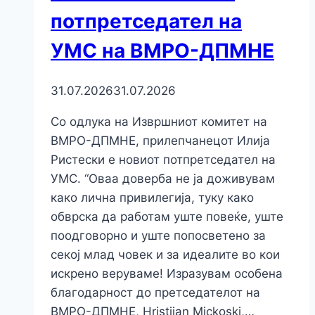
потпретседател на
УМС на ВМРО-ДПМНЕ
31.07.2026
31.07.2026
Со одлука на Извршниот комитет на
ВМРО-ДПМНЕ, прилепчанецот Илија
Ристески е новиот потпретседател на
УМС. “Оваа доверба не ја доживувам
како лична привилегија, туку како
обврска да работам уште повеќе, уште
поодговорно и уште попосветено за
секој млад човек и за идеалите во кои
искрено веруваме! Изразувам особена
благодарност до претседателот на
ВМРО-ДПМНЕ, Hristijan Mickoski,…