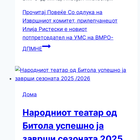
Прочитај Повеќе
Со одлука на
Извршниот комитет, прилепчанецот
Илија Ристески е новиот
потпретседател на УМС на ВМРО-
ДПМНЕ
Дома
Народниот театар од
Битола успешно ја
заврши сезоната 2025