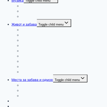
Музика
Toggle child menu
Дома
Балкан
Свет
Живот и забава
Toggle child menu
Занимливости
Здравје
Интервју
Колумни
Култура
Мода
Спорт
Трачеви
Шоу Бизнис
Места за забава и одмор
Toggle child menu
Каде денес и вечер?
Каде за викенд?
Каде на одмор?
Денешно екстра мени
Промоции