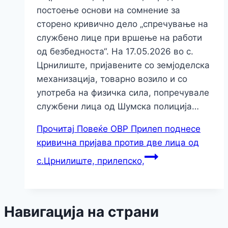
постоење основи на сомнение за
сторено кривично дело „спречување на
службено лице при вршење на работи
од безбедноста“. На 17.05.2026 во с.
Црнилиште, пријавените со земјоделска
механизација, товарно возило и со
употреба на физичка сила, попречувале
службени лица од Шумска полиција…
Прочитај Повеќе
ОВР Прилеп поднесе
кривична пријава против две лица од
с.Црнилиште, прилепско,
Навигација на страни