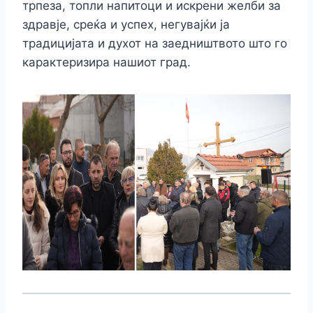
трпеза, топли напитоци и искрени желби за
здравје, среќа и успех, негувајќи ја
традицијата и духот на заедништвото што го
карактеризира нашиот град.