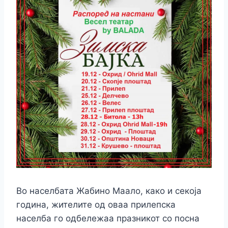
Во населбата Жабино Маало, како и секоја
година, жителите од оваа прилепска
населба го одбележаа празникот со посна