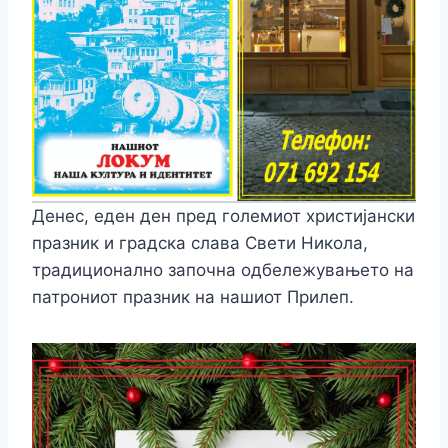
Денес, еден ден пред големиот христијански
празник и градска слава Свети Никола,
традиционално започна одбележувањето на
патрониот празник на нашиот Прилеп.