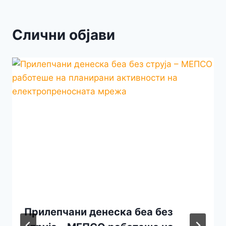
Слични објави
Прилепчани денеска беа без