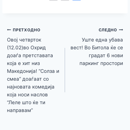
c
itt
s
at
er
e
y
C
s
o
m
h
e
er
s
s
gr
p
h
s
p
ai
ar
b
e
A
a
e
at
a
y
l
e
o
n
p
m
g
Навигација
Li
ПРЕТХОДНО
СЛЕДНО
o
g
p
e
n
Овој четврток
Уште една убава
на
k
er
(12.02)во Охрид
вест! Во Битола ќе се
k
напис
доаѓа претставата
градат 6 нови
која е хит низ
паркинг простори
Македонија! “Солза и
смеа” доаѓаат со
најновата комедија
која носи наслов
“Леле што ќе ти
направам”