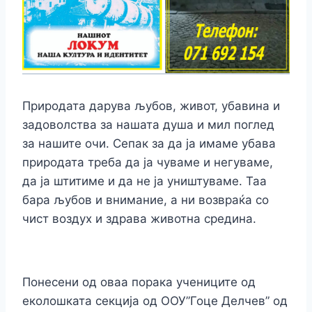
Природата дарува љубов, живот, убавина и
задоволства за нашата душа и мил поглед
за нашите очи. Сепак за да ја имаме убава
природата треба да ја чуваме и негуваме,
да ја штитиме и да не ја уништуваме. Таа
бара љубов и внимание, а ни возвраќа со
чист воздух и здрава животна средина.
Понесени од оваа порака учениците од
еколошката секција од ООУ”Гоце Делчев” од