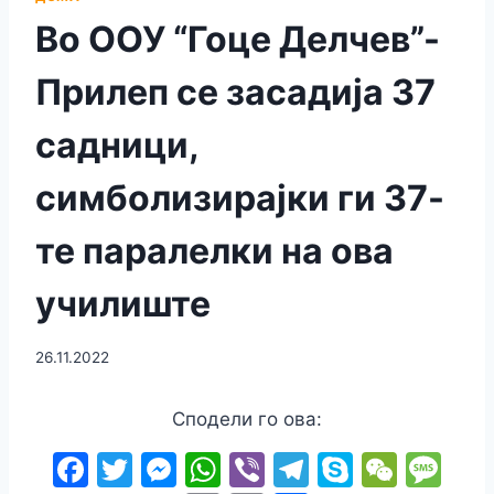
Во ООУ “Гоце Делчев”-
Прилеп се засадиjа 37
садници,
симболизирајки ги 37-
те паралелки на ова
училиште
26.11.2022
Сподели го ова:
F
T
M
W
Vi
T
S
W
M