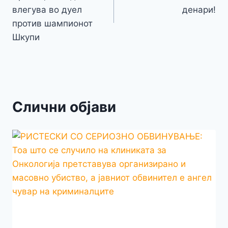
k
напис
влегува во дуел
денари!
против шампионот
Шкупи
Слични објави