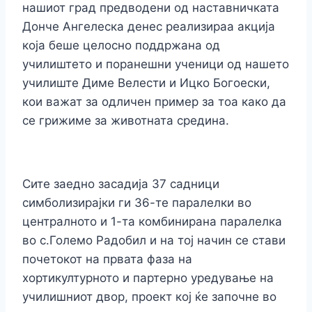
нашиот град предводени од наставничката
Донче Ангелеска денес реализираа акција
која беше целосно поддржана од
училиштето и поранешни ученици од нашето
училиште Диме Велести и Ицко Богоески,
кои важат за одличен пример за тоа како да
се грижиме за животната средина.
Сите заедно засадија 37 садници
симболизирајки ги 36-те паралелки во
централното и 1-та комбинирана паралелка
во с.Големо Радобил и на тој начин се стави
почетокот на првата фаза на
хортикултурното и партерно уредување на
училишниот двор, проект кој ќе започне во