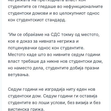
студентите се гледаше во нефункционалните
студентски домови и во целокупниот однос
кон студентскиот стандард.
“Им се обраќаме на СДС токму од местото,
кое е доказ за нивната негрижа и
потценувачки однос кон студентите.
Местото каде што во нивните седум години
власт требаше да никне нов студентски дом,
но наместо дела, студентите добија празни
ветувања.
Седум години не изградија ниту еден нов
студентски дом. Седум години ги оставија
студентите во лоши услови, без визија и без
вистинска грижа.