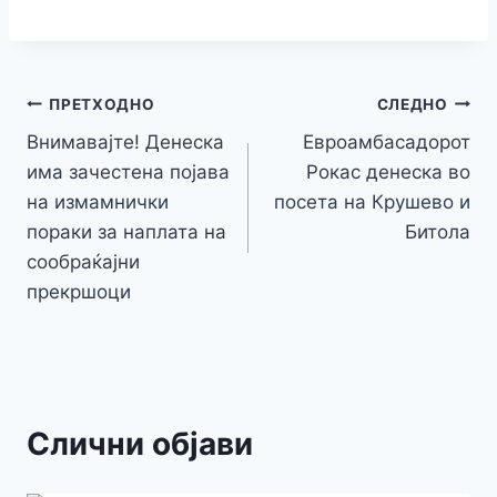
c
itt
s
at
er
e
y
C
s
o
m
h
e
er
s
s
gr
p
h
s
p
ai
ar
b
e
A
a
e
at
a
y
l
e
o
n
p
m
g
Навигација
Li
ПРЕТХОДНО
СЛЕДНО
o
g
p
e
n
Внимавајте! Денеска
Евроамбасадорот
на
k
er
има зачестена појава
Рокас денеска во
k
напис
на измамнички
посета на Крушево и
пораки за наплата на
Битола
сообраќајни
прекршоци
Слични објави