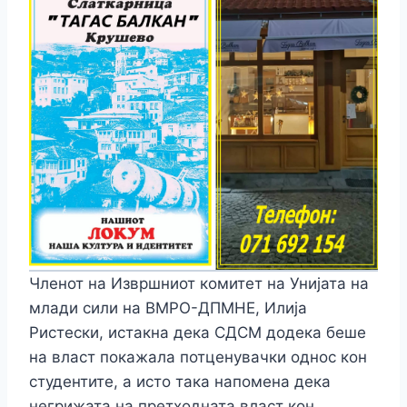
Членот на Извршниот комитет на Унијата на
млади сили на ВМРО-ДПМНЕ, Илија
Ристески, истакна дека СДСМ додека беше
на власт покажала потценувачки однос кон
студентите, а исто така напомена дека
негрижата на претходната власт кон