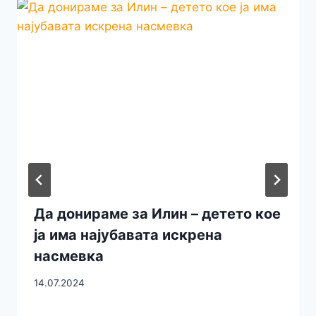
Да донираме за Илин – детето кое
ја има најубавата искрена
насмевка
14.07.2024