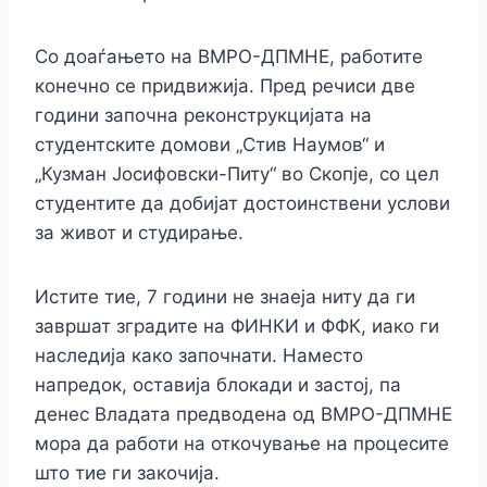
Со доаѓањето на ВМРО-ДПМНЕ, работите
конечно се придвижија. Пред речиси две
години започна реконструкцијата на
студентските домови „Стив Наумов“ и
„Кузман Јосифовски-Питу“ во Скопје, со цел
студентите да добијат достоинствени услови
за живот и студирање.
Истите тие, 7 години не знаеја ниту да ги
завршат зградите на ФИНКИ и ФФК, иако ги
наследија како започнати. Наместо
напредок, оставија блокади и застој, па
денес Владата предводена од ВМРО-ДПМНЕ
мора да работи на откочување на процесите
што тие ги закочија.