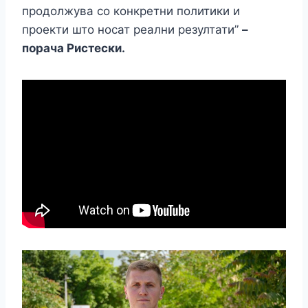
продолжува со конкретни политики и
проекти што носат реални резултати”
–
порача Ристески.