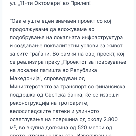
ул. „11-ти Октомври“ во Прилеп!
“Ова е уште еден значаен проект со кој
продолжуваме да вложуваме во
подобрување на локалната инфраструктура
и создавање поквалитетни услови за живот
за сите граѓани. Во рамки на овој проект, кој
се реализира преку „Проектот за поврзување
на локални патишта во Република
Македонија“, спроведуван од
Министерството за транспорт со финансиска
поддршка од Светска банка, ќе се изврши
реконструкција на тротоарите,
велосипедските патеки и уличното
осветлување на површина од околу 2.800
м², во вкупна должина од 520 метри од
двете страни на улицата. Изведувач на