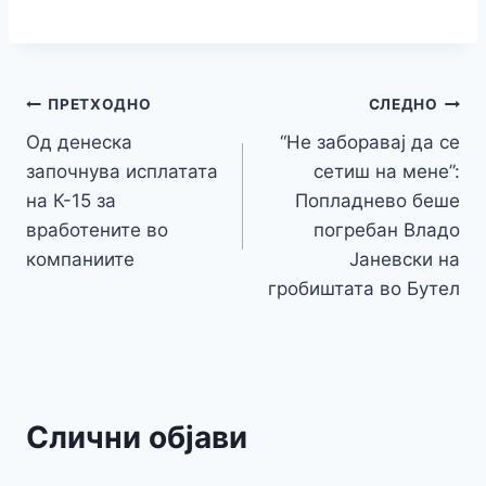
c
itt
s
at
er
e
y
C
s
o
m
h
e
er
s
s
gr
p
h
s
p
ai
ar
b
e
A
a
e
at
a
y
l
e
o
n
p
m
g
Навигација
Li
ПРЕТХОДНО
СЛЕДНО
o
g
p
e
n
Од денеска
“Не заборавај да се
на
k
er
започнува исплатата
сетиш на мене”:
k
напис
на К-15 за
Попладнево беше
вработените во
погребан Владо
компаниите
Јаневски на
гробиштата во Бутел
Слични објави