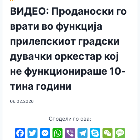
ВИДЕО: Проданоски го
врати во функција
прилепскиот градски
дувачки оркестар кој
не функционираше 10-
тина години
06.02.2026
Сподели го ова:
F
T
M
W
Vi
T
S
W
M