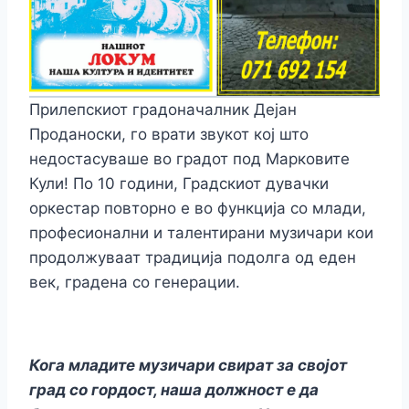
Прилепскиот градоначалник Дејан
Проданоски, го врати звукот кој што
недостасуваше во градот под Марковите
Кули! По 10 години, Градскиот дувачки
оркестар повторно е во функција со млади,
професионални и талентирани музичари кои
продолжуваат традиција подолга од еден
век, градена со генерации.
Кога младите музичари свират за својот
град со гордост, наша должност е да