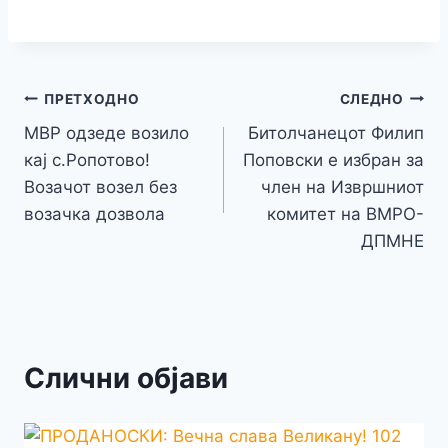
c
itt
s
at
er
e
y
C
s
o
m
h
e
er
s
s
gr
p
h
s
p
ai
ar
b
e
A
a
e
at
a
y
l
e
o
n
p
m
g
Навигација
Li
ПРЕТХОДНО
СЛЕДНО
o
g
p
e
n
МВР одзеде возило
Битолчанецот Филип
на
k
er
кај с.Ропотово!
Поповски е избран за
k
напис
Возачот возел без
член на Извршниот
возачка дозвола
комитет на ВМРО-
ДПМНЕ
Слични објави