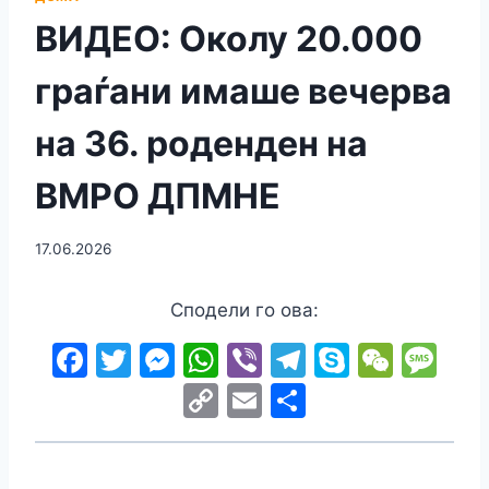
ВИДЕО: Околу 20.000
граѓани имаше вечерва
на 36. роденден на
ВМРО ДПМНЕ
17.06.2026
Сподели го ова:
F
T
M
W
Vi
T
S
W
M
a
w
e
h
b
el
k
e
e
C
E
S
c
itt
s
at
er
e
y
C
s
o
m
h
e
er
s
s
gr
p
h
s
p
ai
ar