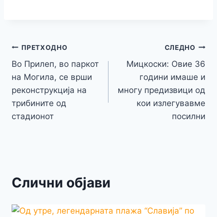
c
itt
s
at
er
e
y
C
s
o
m
h
e
er
s
s
gr
p
h
s
p
ai
ar
b
e
A
a
e
at
a
y
l
e
o
n
p
m
g
Навигација
Li
ПРЕТХОДНО
СЛЕДНО
o
g
p
e
n
Во Прилеп, во паркот
Мицкоски: Овие 36
на
k
er
на Могила, се врши
години имаше и
k
напис
реконструкција на
многу предизвици од
трибините од
кои излегувавме
стадионот
посилни
Слични објави