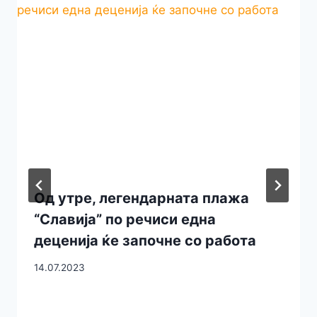
Од утре, легендарната плажа
“Славија” по речиси една
деценија ќе започне со работа
14.07.2023