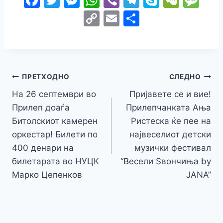
a
w
e
h
b
el
k
e
e
C
E
S
c
itt
s
at
er
e
y
C
s
o
m
h
e
er
s
s
gr
p
h
s
p
ai
ar
b
e
A
a
e
at
a
y
l
e
o
n
p
m
g
Навигација
Li
ПРЕТХОДНО
СЛЕДНО
o
g
p
e
n
На 26 септември во
Пријавете се и вие!
на
k
er
Прилеп доаѓа
Прилепчанката Ања
k
напис
Битолскиот камерен
Ристеска ќе пее на
оркестар! Билети по
највеселиот детски
400 денари на
музички фестивал
билетарата во НУЦК
“Весели Ѕвончиња by
Марко Цепенков
JANA”