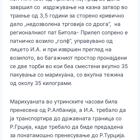
завршил со издржување на казна затвор во
траење од 3,5 години за сторено кривично
дело „недозволена трговија со дрога”, на
регионалниот пат Битола- Прилеп сопрено е
патничко возило „голф“, управувано од
лицето И.А. и при извршен преглед на
возилото, во багажниот простор пронајдени
се две торби во кои беа сместени вкупно 35
пакувања со марихуана, со вкупна тежина
од околу 35 килограми.
Марихуаната во утринските часови била
пренесена од Р.Албанија, а И.А. требало да
ја транспортира до државната граница со
Р.Грција, каде требало да биде предадена
за понатамошно пренесување до Р.Турција.