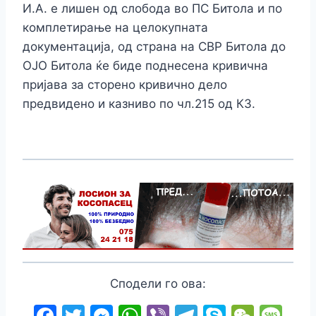
И.А. е лишен од слобода во ПС Битола и по
комплетирање на целокупната
документација, од страна на СВР Битола до
ОЈО Битола ќе биде поднесена кривична
пријава за сторено кривично дело
предвидено и казниво по чл.215 од КЗ.
Сподели го ова:
F
T
M
W
Vi
T
S
W
M