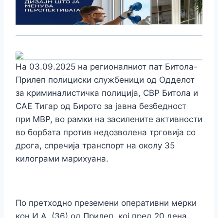
На 03.09.2025 на регионалниот пат Битола-
Прилеп полициски службеници од Одделот
за криминалистичка полиција, СВР Битола и
САЕ Тигар од Бирото за јавна безбедност
при МВР, во рамки на засилените активности
во борбата против недозволена трговија со
дрога, спречија транспорт на околу 35
килограми марихуана.
По претходно преземени оперативни мерки
кон И.А. (36) од Прилеп, кој пред 20 дена