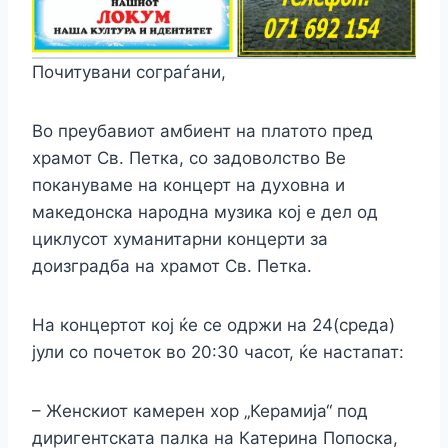
Почитувани сограѓани,
Во преубавиот амбиент на платото пред
храмот Св. Петка, со задоволство Ве
покануваме на концерт на духовна и
македонска народна музика кој
е дел од
циклусот хуманитарни концерти за
доизградба на храмот Св. Петка.
На концертот кој ќе се одржи на 24(среда)
јули со почеток во 20:30 часот, ќе настапат:
– Женскиот камерен хор „Керамија“ под
диригентската палка на Катерина Попоска,