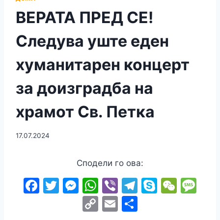
ВЕРАТА ПРЕД СЕ!
Следува уште еден
хуманитарен концерт
за доизградба на
храмот Св. Петка
17.07.2024
Сподели го ова:
F
T
M
W
Vi
T
S
W
M
a
w
e
h
b
el
k
e
e
C
E
S
c
itt
s
at
er
e
y
C
s
o
m
h