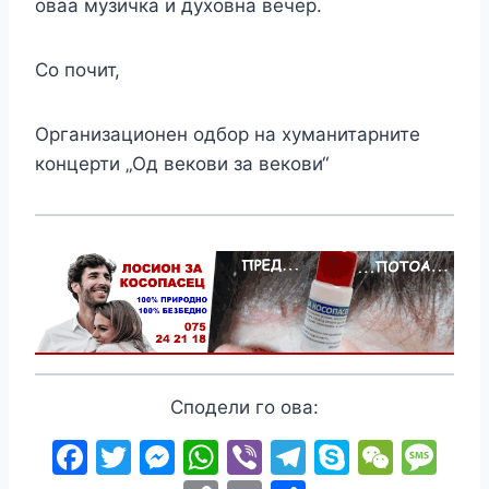
оваа музичка и духовна вечер.
Со почит,
Организационен одбор на хуманитарните
концерти „Од векови за векови“
Сподели го ова:
F
T
M
W
Vi
T
S
W
M