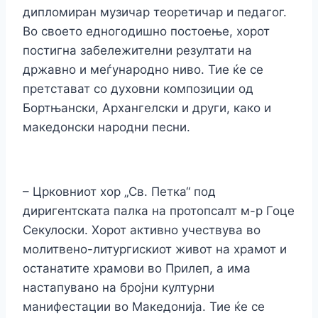
дипломиран музичар теоретичар и педагог.
Во своето едногодишно постоење, хорот
постигна забележителни резултати на
државно и меѓународно ниво. Тие ќе се
претстават со духовни композиции од
Бортњански, Архангелски и други, како и
македонски народни песни.
– Црковниот хор „Св. Петка“ под
диригентската палка на протопсалт м-р Гоце
Секулоски. Хорот активно учествува во
молитвено-литургискиот живот на храмот и
останатите храмови во Прилеп, а има
настапувано на бројни културни
манифестации во Македонија. Тие ќе се