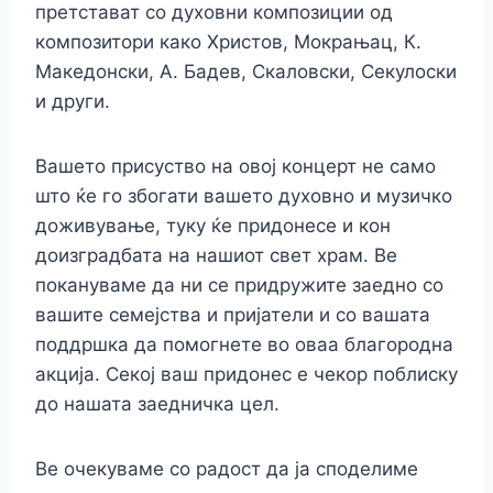
претстават со духовни композиции од
композитори како Христов, Мокрањац, К.
Македонски, А. Бадев, Скаловски, Секулоски
и други.
Вашето присуство на овој концерт не само
што ќе го збогати вашето духовно и музичко
доживување, туку ќе придонесе и кон
доизградбата на нашиот свет храм. Ве
покануваме да ни се придружите заедно со
вашите семејства и пријатели и со вашата
поддршка да помогнете во оваа благородна
акција. Секој ваш придонес е чекор поблиску
до нашата заедничка цел.
Ве очекуваме со радост да ја споделиме