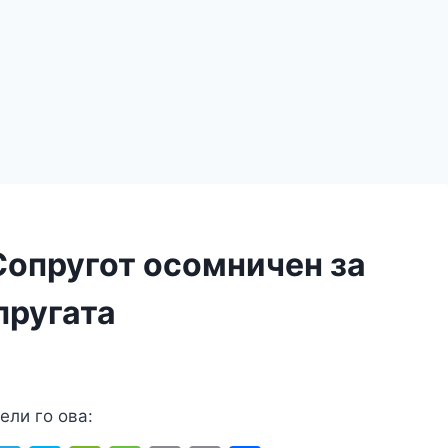
Сопругот осомничен за
пругата
ели го ова: