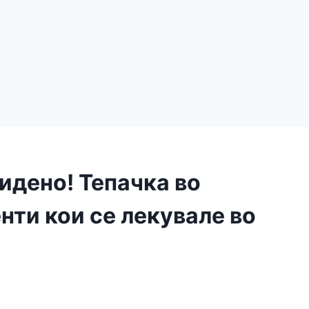
идено! Тепачка во
нти кои се лекувале во