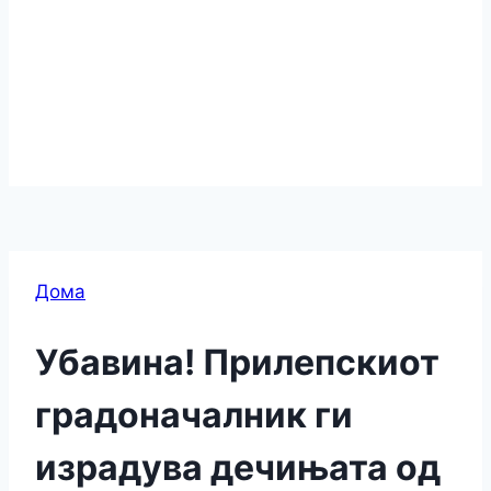
Дома
Убавина! Прилепскиот
градоначалник ги
израдува дечињата од