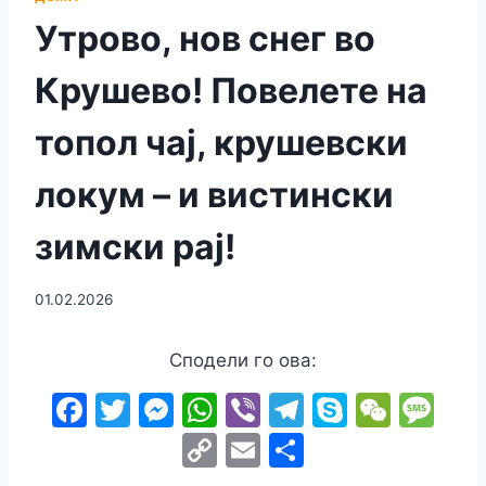
Утрово, нов снег во
Крушево! Повелете на
топол чај, крушевски
локум – и вистински
зимски рај!
01.02.2026
Сподели го ова:
F
T
M
W
Vi
T
S
W
M
a
w
e
h
b
el
k
e
e
C
E
S
c
itt
s
at
er
e
y
C
s
o
m
h