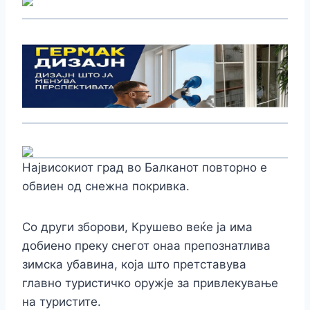
Највисокиот град во Балканот повторно е
обвиен од снежна покривка.
Со други зборови, Крушево веќе ја има
добиено преку снегот онаа препознатлива
зимска убавина, која што претставува
главно туристичко оружје за привлекување
на туристите.