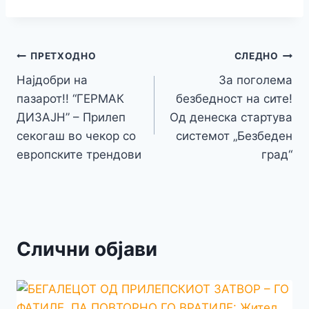
e
er
s
s
gr
p
h
s
p
ai
ar
b
e
A
a
e
at
a
y
l
e
o
n
p
m
g
Навигација
Li
ПРЕТХОДНО
СЛЕДНО
o
g
p
e
n
Најдобри на
За поголема
на
k
er
пазарот!! “ГЕРМАК
безбедност на сите!
k
напис
ДИЗАЈН” – Прилеп
Од денеска стартува
секогаш во чекор со
системот „Безбеден
европските трендови
град“
Слични објави