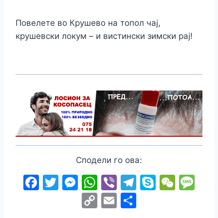
Повелете во Крушево на топол чај,
крушевски локум – и вистински зимски рај!
Сподели го ова:
F
T
M
W
Vi
T
S
W
M
a
w
e
h
b
el
k
e
e
C
E
S
c
itt
s
at
er
e
y
C
s
o
m
h