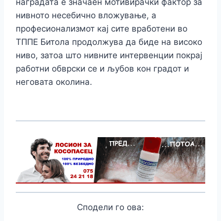
наградата е значаен мотивирачки фактор за
нивното несебично вложување, а
професионализмот кај сите вработени во
ТППЕ Битола продолжува да биде на високо
ниво, затоа што нивните интервенции покрај
работни обврски се и љубов кон градот и
неговата околина.
Сподели го ова: