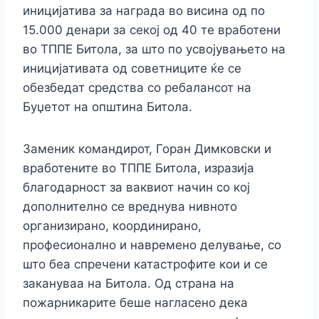
иницијатива за награда во висина од по
15.000 денари за секој од 40 те вработени
во ТППЕ Битола, за што по усвојувањето на
иницијативата од советниците ќе се
обезбедат средства со ребалансот на
Буџетот на општина Битола.
Заменик командирот, Горан Димковски и
вработените во ТППЕ Битола, изразија
благодарност за ваквиот начин со кој
дополнително се вреднува нивното
организирано, координирано,
професионално и навремено делување, со
што беа спречени катастрофите кои и се
закануваа на Битола. Од страна на
пожарникарите беше нагласено дека