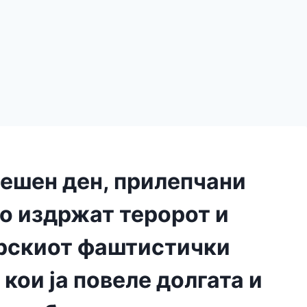
шен ден, прилепчани
го издржат теророт и
арскиот фаштистички
 кои ја повеле долгата и