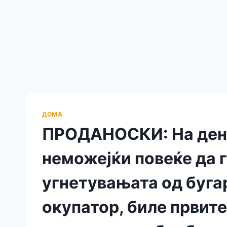
ДОМА
ПРОДАНОСКИ: На дене
неможејќи повеќе да 
угнетувањата од буг
окупатор, биле првите