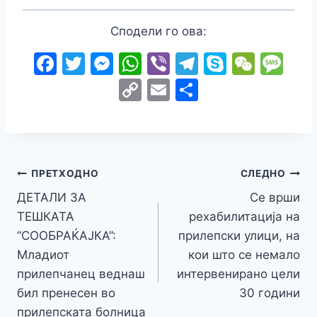
Сподели го ова:
F
T
M
W
Vi
T
S
W
M
a
w
e
h
b
el
k
e
e
C
E
S
c
itt
s
at
er
e
y
C
s
o
m
h
e
er
s
s
gr
p
h
s
p
ai
ar
b
e
A
a
e
at
a
y
l
e
o
n
p
m
g
Навигација
Li
ПРЕТХОДНО
СЛЕДНО
o
g
p
e
n
ДЕТАЛИ ЗА
Се врши
на
k
er
ТЕШКАТА
рехабилитација на
k
напис
“СООБРАЌАЈКА”:
прилепски улици, на
Младиот
кои што се немало
прилепчанец веднаш
интервенирано цели
бил пренесен во
30 години
прилепската болница