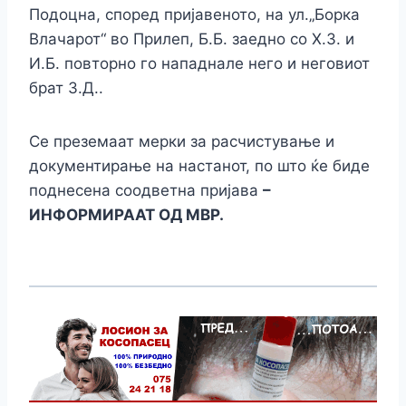
Подоцна, според пријавеното, на ул.„Борка
Влачарот“ во Прилеп, Б.Б. заедно со Х.З. и
И.Б. повторно го нападнале него и неговиот
брат З.Д..
Се преземаат мерки за расчистување и
документирање на настанот, по што ќе биде
поднесена соодветна пријава
–
ИНФОРМИРААТ ОД МВР.