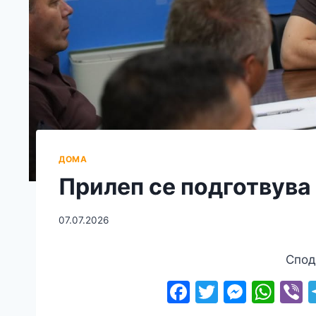
ДОМА
Прилеп се подготвува 
07.07.2026
Спод
F
T
M
W
V
a
w
e
h