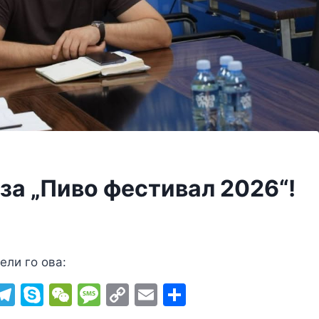
за „Пиво фестивал 2026“!
ели го ова:
i
T
S
W
M
C
E
S
b
el
k
e
e
o
m
h