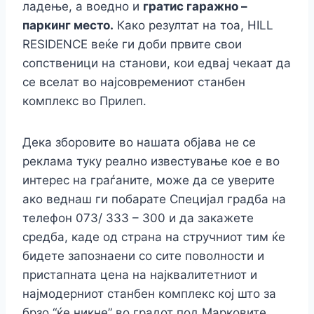
ладење, а воедно и
гратис гаражно –
паркинг место.
Како резултат на тоа, HILL
RESIDENCE веќе ги доби првите свои
сопственици на станови, кои едвај чекаат да
се вселат во најсовремениот станбен
комплекс во Прилеп.
Дека зборовите во нашата објава не се
реклама туку реално известување кое е во
интерес на граѓаните, може да се уверите
ако веднаш ги побарате Специјал градба на
телефон 073/ 333 – 300 и да закажете
средба, каде од страна на стручниот тим ќе
бидете запознаени со сите поволности и
пристапната цена на најквалитетниот и
најмодерниот станбен комплекс кој што за
брзо “ќе никне” во градот под Марковите