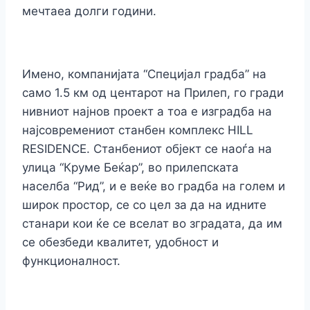
мечтаеа долги години.
Имено, компанијата “Специјал градба” на
само 1.5 км од центарот на Прилеп, го гради
нивниот најнов проект а тоа е изградба на
најсовремениот станбен комплекс HILL
RESIDENCE. Станбениот објект се наоѓа на
улица “Круме Беќар”, во прилепската
населба “Рид”, и е веќе во градба на голем и
широк простор, се со цел за да на идните
станари кои ќе се вселат во зградата, да им
се обезбеди квалитет, удобност и
функционалност.