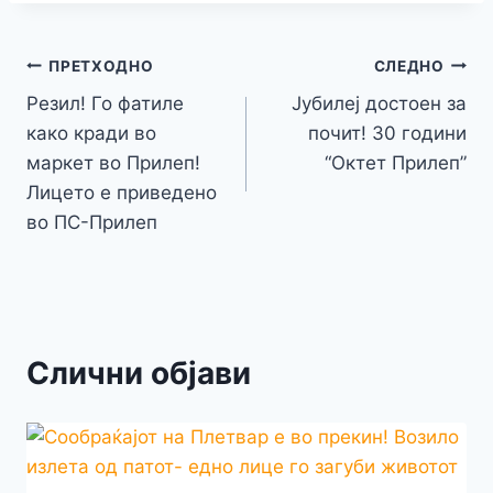
e
er
s
s
gr
p
h
s
p
ai
ar
b
e
A
a
e
at
a
y
l
e
o
n
p
m
g
Навигација
Li
ПРЕТХОДНО
СЛЕДНО
o
g
p
e
n
Резил! Го фатиле
Јубилеј достоен за
на
k
er
како кради во
почит! 30 години
k
напис
маркет во Прилеп!
“Октет Прилеп”
Лицето е приведено
во ПС-Прилеп
Слични објави