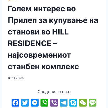
Голем интерес во
Прилеп за купување на
станови во HILL
RESIDENCE –
најсовремениот
станбен комплекс
10.11.2024
Сподели го ова:
F
T
M
W
Vi
T
S
W
M