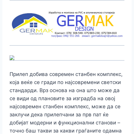
Прилеп добива современ станбен комплекс,
која веќе се гради по најсовремени светски
стандарди. Врз основа на она што може да
се види од плановите за изградба на овој
најсовремен станбен комплекс, може да се
заклучи дека прилепчани за прв пат ќе
добијат модерни и функционални станови –
точно баш такви за какви граѓаните одамна