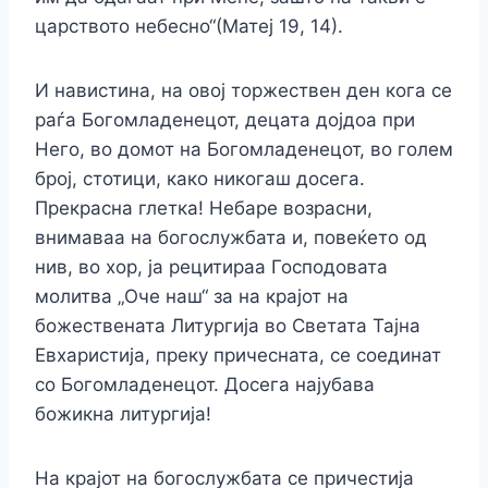
царството небесно“(Матеј 19, 14).
И навистина, на овој торжествен ден кога се
раѓа Богомладенецот, децата дојдоа при
Него, во домот на Богомладенецот, во голем
број, стотици, како никогаш досега.
Прекрасна глетка! Небаре возрасни,
внимаваа на богослужбата и, повеќето од
нив, во хор, ја рецитираа Господовата
молитва „Оче наш“ за на крајот на
божествената Литургија
во Светата Тајна
Евхаристија, преку причесната, се соединат
со Богомладенецот. Досега најубава
божикна литургија!
На крајот на богослужбата се причестија