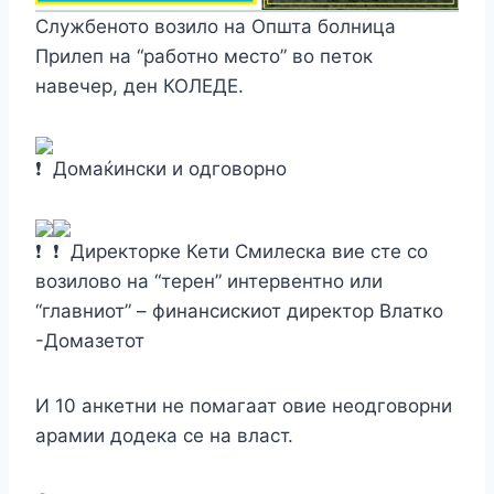
Службеното возило на Општа болница
Прилеп на “работно место” во петок
навечер, ден КОЛЕДЕ.
Домаќински и одговорно
Директорке Кети Смилеска вие сте со
возилово на “терен” интервентно или
“главниот” – финансискиот директор Влатко
-Домазетот
И 10 анкетни не помагаат овие неодговорни
арамии додека се на власт.