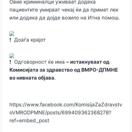
Овие криминалци уживаат додека
пациентите умираат чекај ќи да примат лек
или додека да дојде возило на Итна помош.
Доаѓа крајот
Одговорност ќе има
– истакнуваат од
Комисијата за здравствo од ВМРО-ДПМНЕ
во нивната објава
.
https://www.facebook.com/KomisijaZaZdravstv
oVMRODPMNE/posts/699409362368278?
ref=embed_post