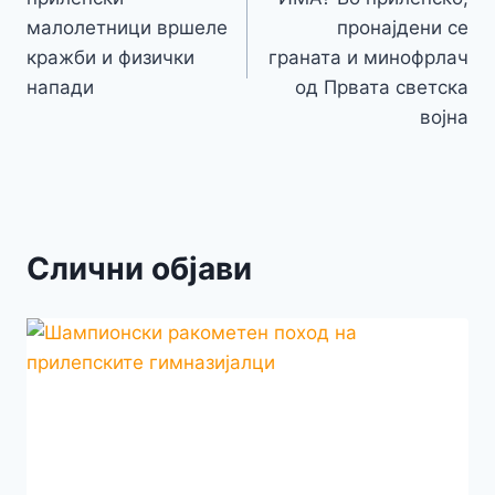
k
er
k
напис
малолетници вршеле
пронајдени се
кражби и физички
граната и минофрлач
напади
од Првата светска
војна
Слични објави