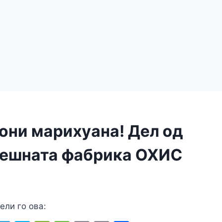
тони марихуана! Дел од
анешната фабрика ОХИС
ели го ова: