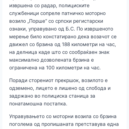
извршена со радар, полициските
службеници сопреле патничко моторно
возило „Порше“ со српски регистарски
ознаки, управувано од Б.С. По извршеното
мерење било констатирано дека возачот се
движел со брзина од 188 километри на час,
на делница каде што со сообраќаен знак
максимално дозволената брзина е
ограничена на 100 километри на час.
Поради сторениот прекршок, возилото е
одземено, лицето е лишено од слобода и
задржано во полициска станица за
понатамошна постапка.
Управувањето со моторни возила со брзина
поголема од пропишаната претставува една