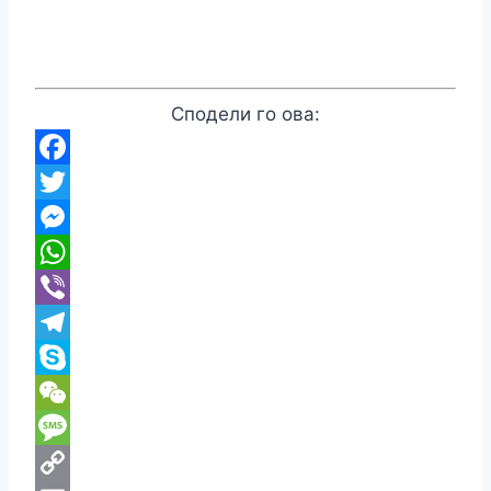
Сподели го ова:
Facebook
Twitter
Messenger
WhatsApp
Viber
Telegram
Skype
WeChat
Message