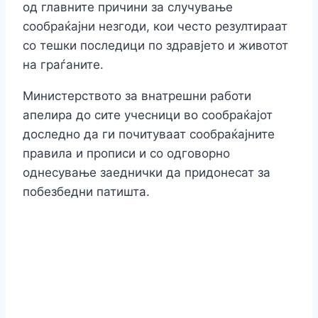
од главните причини за случување
сообраќајни незгоди, кои често резултираат
со тешки последици по здравјето и животот
на граѓаните.
Министерството за внатрешни работи
апелира до сите учесници во сообраќајот
доследно да ги почитуваат сообраќајните
правила и прописи и со одговорно
однесување заеднички да придонесат за
побезбедни патишта.