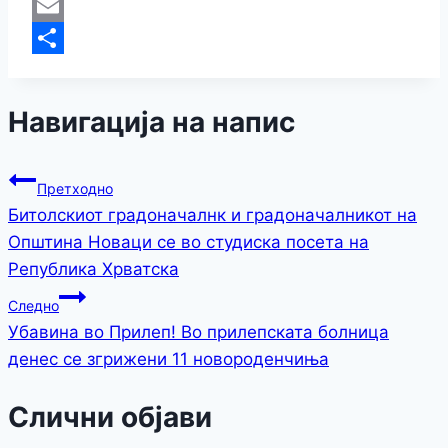
Copy
Link
Email
Share
Навигација на напис
Претходно
Битолскиот градоначалнк и градоначалникот на
Општина Новаци се во студиска посета на
Република Хрватска
Следно
Убавина во Прилеп! Во прилепската болница
денес се згрижени 11 новороденчиња
Слични објави