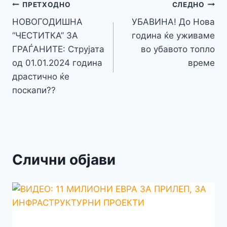
o
n
p
m
g
Навигација
Li
ПРЕТХОДНО
СЛЕДНО
o
g
p
e
n
НОВОГОДИШНА
УБАВИНА! До Нова
на
k
er
“ЧЕСТИТКА” ЗА
година ќе уживаме
k
напис
ГРАЃАНИТЕ: Струјата
во убавото топло
од 01.01.2024 година
време
драстично ќе
поскапи??
Слични објави