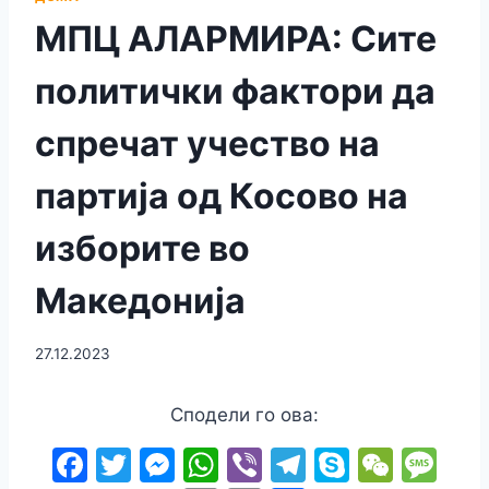
МПЦ АЛАРМИРА: Сите
политички фактори да
спречат учество на
партија од Косово на
изборите во
Македонија
27.12.2023
Сподели го ова:
F
T
M
W
Vi
T
S
W
M