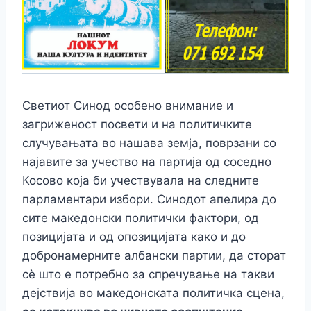
Светиот Синод особено внимание и
загриженост посвети и на политичките
случувањата во нашава земја, поврзани со
најавите за учество на партија од соседно
Косово која би учествувала на следните
парламентари избори. Синодот апелира до
сите македонски политички фактори, од
позицијата и од опозицијата како и до
добронамерните албански партии, да сторат
сѐ што е потребно за спречување на такви
дејствија во македонската политичка сцена,