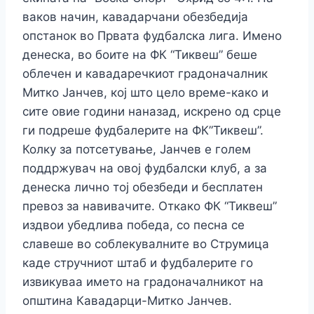
ваков начин, кавадарчани обезбедија
опстанок во Првата фудбалска лига. Имено
денеска, во боите на ФК “Тиквеш” беше
облечен и кавадаречкиот градоначалник
Митко Јанчев, кој што цело време-како и
сите овие години наназад, искрено од срце
ги подреше фудбалерите на ФК”Тиквеш”.
Колку за потсетување, Јанчев е голем
поддржувач на овој фудбалски клуб, а за
денеска лично тој обезбеди и бесплатен
превоз за навивачите. Откако ФК “Тиквеш”
издвои убедлива победа, со песна се
славеше во соблекувалните во Струмица
каде стручниот штаб и фудбалерите го
извикуваа името на градоначалникот на
општина Кавадарци-Митко Јанчев.