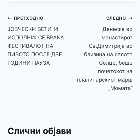
p
ai
ar
b
e
A
a
e
at
a
y
l
e
o
n
p
m
g
Навигација
Li
ПРЕТХОДНО
СЛЕДНО
o
g
p
e
n
ЈОВЧЕСКИ ВЕТИ-И
Денеска во
на
k
er
ИСПОЛНИ: СЕ ВРАЌА
манастирот
k
напис
ФЕСТИВАЛОТ НА
Св.Димитрија во
ПИВОТО ПОСЛЕ ДВЕ
близина на селото
ГОДИНИ ПАУЗА
Селце, беше
почетокот на
планинарскиот марш
„Момата“
Слични објави