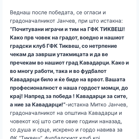
Веднаш после победата, се огласи и
градоначалникот Јанчев, при што истакна:
“Почитувани играчи и тим на ГФК ТИКВЕШ!
Како прв човек на градот, воедно и нашиот
градски клуб ГФК Тиквеш, со нетрпение
чекам да заврши утакмицата и да ве
пречекам во нашиот град Кавадарци. Како и
во многу работи, така и во фудбалот
Кавадарци било и ќе биде на врвот. Вашата
професионалност е наша гордост момци, до
крај! Напред за победа ! Кавадарци за сите,
а ние за Кавадарци!”
-истакна Митко Јанчев,
градоначалникот на општина Кавадарци и
човекот кој што сите овие години наназад,
со душа и срце, искрено и гордо навива за
ФК “Тиквеш”, фудбалскиот клуб кој