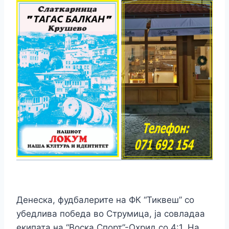
Денеска, фудбалерите на ФК “Тиквеш” со
убедлива победа во Струмица, ја совладаа
екипата на “Воска Спорт”-Охрид со 4:1. На