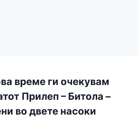
ва време ги очекувам
атот Прилеп – Битола –
ни во двете насоки