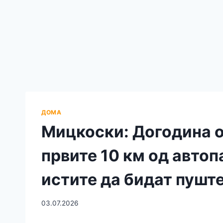
ДОМА
Мицкоски: Догодина о
првите 10 км од автоп
истите да бидат пуште
03.07.2026