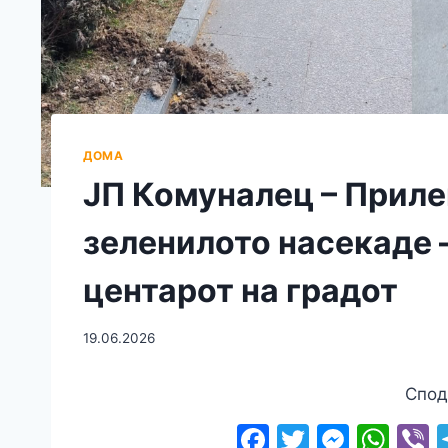
ДОМА
ЈП Комуналец – Приле
зеленилото насекаде –
центарот на градот
19.06.2026
Спод
F
T
M
W
V