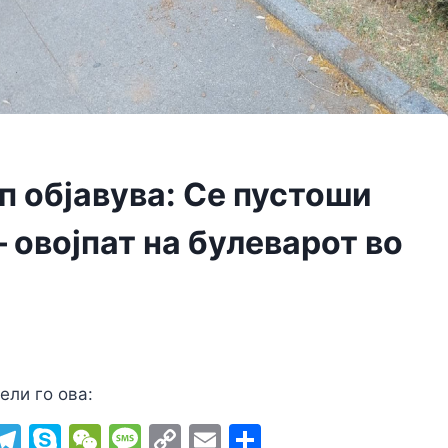
п објавува: Се пустоши
 oвојпат на булеварот во
ели го ова:
i
T
S
W
M
C
E
S