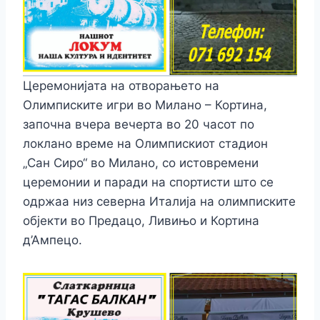
Церемонијата на отворањето на
Олимписките игри во Милано – Кортина,
започна вчера вечерта во 20 часот по
локлано време на Олимпискиот стадион
„Сан Сиро“ во Милано, со истовремени
церемонии и паради на спортисти што се
одржаа низ северна Италија на олимписките
објекти во Предацо, Ливињо и Кортина
д’Ампецо.