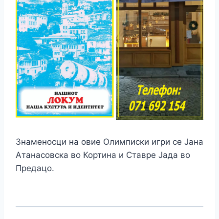
Знаменосци на овие Олимписки игри се Јана
Атанасовска во Кортина и Ставре Јада во
Предацо.