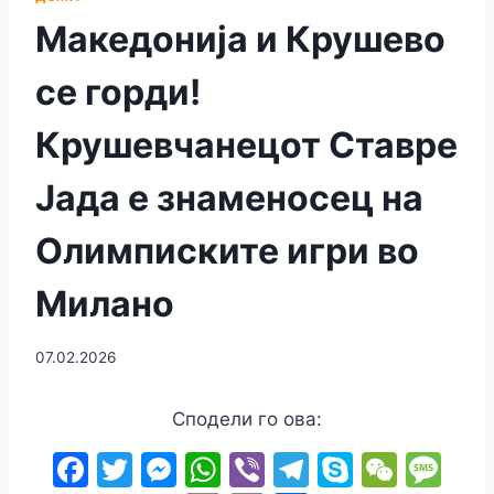
Македонија и Крушево
се горди!
Крушевчанецот Ставре
Јада е знаменосец на
Олимписките игри во
Милано
07.02.2026
Сподели го ова:
F
T
M
W
Vi
T
S
W
M