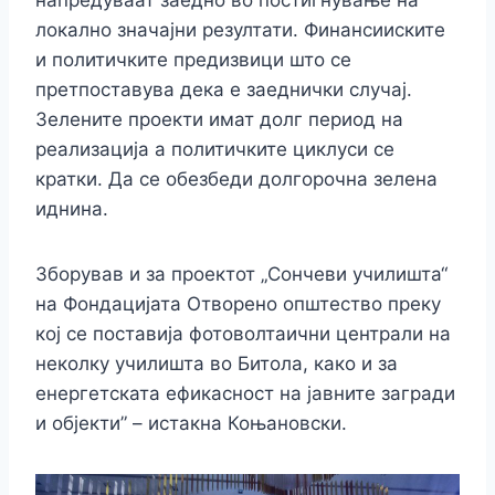
напредуваат заедно во постигнување на
локално значајни резултати. Финансииските
и политичките предизвици што се
претпоставува дека е заеднички случај.
Зелените проекти имат долг период на
реализација а политичките циклуси се
кратки. Да се обезбеди долгорочна зелена
иднина.
Зборував и за проектот „Сончеви училишта“
на Фондацијата Отворено општество преку
кој се поставија фотоволтаични централи на
неколку училишта во Битола, како и за
енергетската ефикасност на јавните загради
и објекти” – истакна Коњановски.