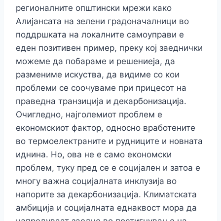
регионалните општински мрежи како
Алијансата на зелени градоначалници во
поддршката на локалните самоуправи е
еден позитивен пример, преку кој заеднички
можеме да побараме и решениеја, да
размениме искуства, да видиме со кои
проблеми се соочуваме при прицесот на
праведна транзиција и декарбонизација.
Очигледно, најголемиот проблем е
економскиот фактор, односно вработените
во термоелектраните и рудниците и новната
иднина. Но, ова не е само економски
проблем, туку пред се е социјален и затоа е
многу важна социјалната инклузија во
напорите за декарбонизација. Климатската
амбиција и социјалната еднаквост мора да