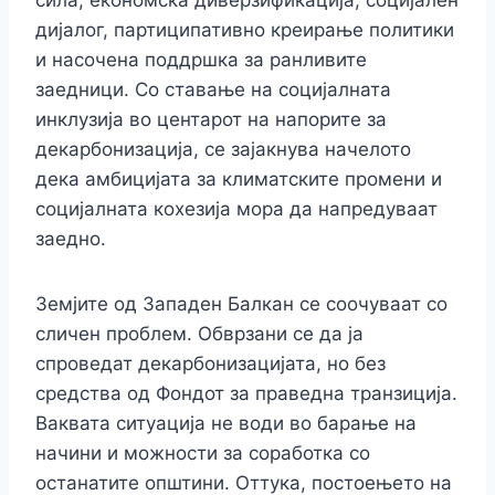
сила, економска диверзификација, социјален
дијалог, партиципативно креирање политики
и насочена поддршка за ранливите
заедници. Со ставање на социјалната
инклузија во центарот на напорите за
декарбонизација, се зајакнува начелото
дека амбицијата за климатските промени и
социјалната кохезија мора да напредуваат
заедно.
Земјите од Западен Балкан се соочуваат со
сличен проблем. Обврзани се да ја
спроведат декарбонизацијата, но без
средства од Фондот за праведна транзиција.
Ваквата ситуација не води во барање на
начини и можности за соработка со
останатите општини. Оттука, постоењето на