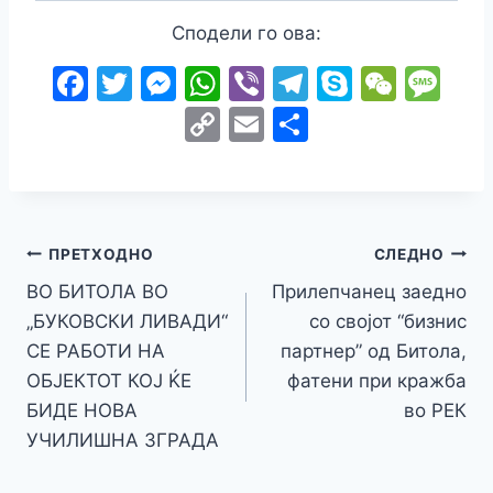
Сподели го ова:
F
T
M
W
Vi
T
S
W
M
a
w
e
h
b
el
k
e
e
C
E
S
c
itt
s
at
er
e
y
C
s
o
m
h
e
er
s
s
gr
p
h
s
p
ai
ar
b
e
A
a
e
at
a
y
l
e
o
n
p
m
g
Навигација
Li
ПРЕТХОДНО
СЛЕДНО
o
g
p
e
n
ВО БИТОЛА ВО
Прилепчанец заедно
на
k
er
„БУКОВСКИ ЛИВАДИ“
со својот “бизнис
k
напис
СЕ РАБОТИ НА
партнер” од Битола,
ОБЈЕКТОТ КОЈ ЌЕ
фатени при кражба
БИДЕ НОВА
во РЕК
УЧИЛИШНА ЗГРАДА