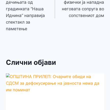
напис
дечињата од
физички ја нападна
градинката “Наша
неговата сопруга во
Иднина” направија
сопствениот дом
спектакл за
паметење
Слични објави