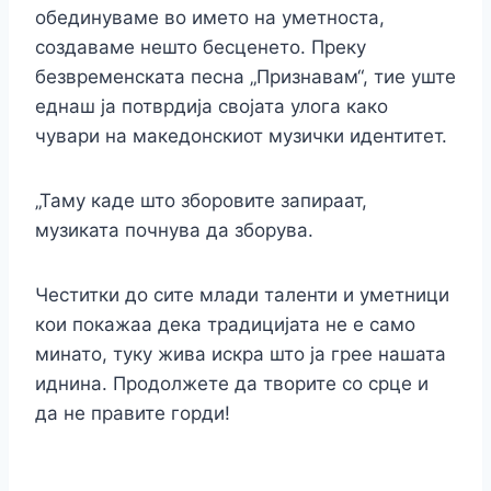
обединуваме во името на уметноста,
создаваме нешто бесценето. Преку
безвременската песна „Признавам“, тие уште
еднаш ја потврдија својата улога како
чувари на македонскиот музички идентитет.
„Таму каде што зборовите запираат,
музиката почнува да зборува.
Честитки до сите млади таленти и уметници
кои покажаа дека традицијата не е само
минато, туку жива искра што ја грее нашата
иднина. Продолжете да творите со срце и
да не правите горди!