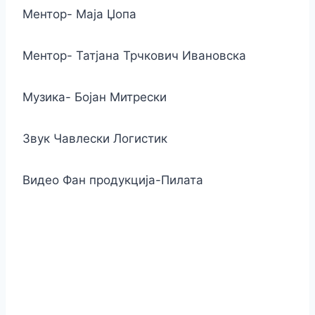
Ментор- Маја Џопа
Ментор- Татјана Трчкович Ивановска
Музика- Бојан Митрески
Звук Чавлески Логистик
Видео Фан продукција-Пилата