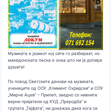
Mузиката е јазикот кој сите го разбираат, но
македонската песна е онаа што ни ја допира
душата!
По повод Светските денови на музиката,
учениците од ООУ „Климент Охридски“ и СОУ
„Мирче Ацев“ – Прилеп, заедно со нивните
верни пријатели од КУД „Преродба“ и
групата „Тајфата“, ни докажаа дека кога се