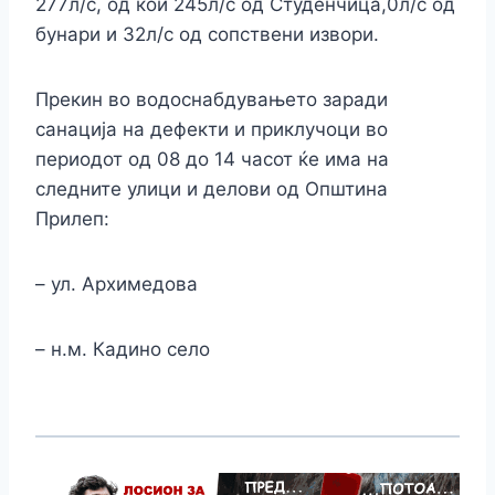
277л/с, од кои 245л/с од Студенчица,0л/с од
бунари и 32л/с од сопствени извори.
Прекин во водоснабдувањето заради
санација на дефекти и приклучоци во
периодот од 08 до 14 часот ќе има на
следните улици и делови од Општина
Прилеп:
– ул. Архимедова
– н.м. Кадино село