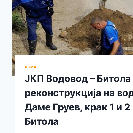
ДОМА
ЈКП Водовод – Битола
реконструкција на во
Даме Груев, крак 1 и 
Битола