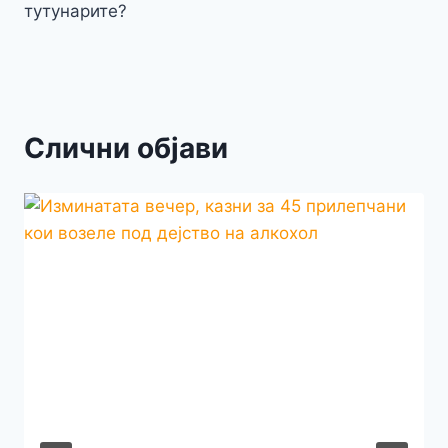
тутунарите?
Слични објави