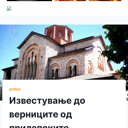
ДОМА
Известување до
верниците од
прилепските