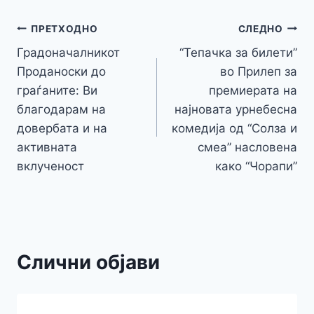
b
e
A
a
e
at
a
y
l
e
o
n
p
m
g
Навигација
Li
ПРЕТХОДНО
СЛЕДНО
o
g
p
e
n
Градоначалникот
“Тепачка за билети”
на
k
er
Проданоски до
во Прилеп за
k
напис
граѓаните: Ви
премиерата на
благодарам на
најновата урнебесна
довербата и на
комедија од “Солза и
активната
смеа” насловенa
вклученост
како “Чорапи”
Слични објави