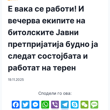
Е вака се работи! И
вечерва екипите на
битолските Јавни
претпријатија будно ја
следат состојбата и
работат на терен
19.11.2025
Сподели го ова:
F
T
M
W
Vi
T
S
W
M