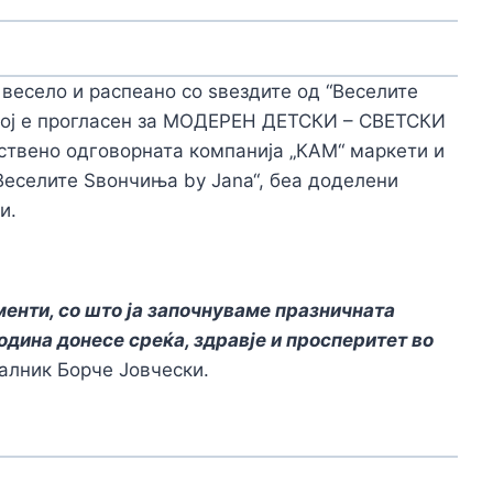
 весело и распеано со ѕвездите од “Веселите
 кој е прогласен за МОДЕРЕН ДЕТСКИ – СВЕТСКИ
ествено одговорната компанија „КАМ“ маркети и
Веселите Ѕвончиња by Jana“, беа доделени
и.
енти, со што ја започнуваме празничната
одина донесе среќа, здравје и просперитет во
алник Борче Јовчески.