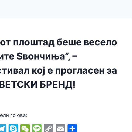
от плоштад беше весело
ите Ѕвончиња”, –
ивал кој е прогласен за
ВЕТСКИ БРЕНД!
ели го ова:
i
T
S
W
M
C
E
S