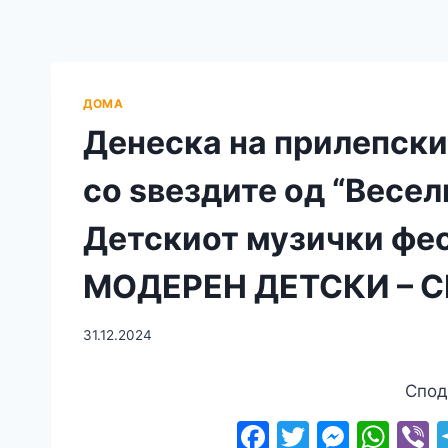
ДОМА
Денеска на прилепски
со ѕвездите од “Весел
Детскиот музички фест
МОДЕРЕН ДЕТСКИ – С
31.12.2024
Спод
F
T
M
W
V