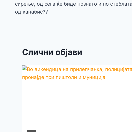
o
g
p
сирење, од сега ќе биде познато и по стеблат
напис
од канабис??
k
er
Слични објави