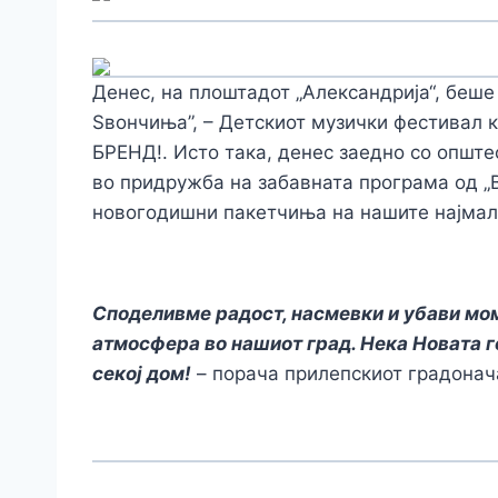
Денес, на плоштадот „Александрија“, беше
Ѕвончиња”, – Детскиот музички фестивал
БРЕНД!. Исто така, денес заедно со општ
во придружба на забавната програма од „
новогодишни пакетчиња на нашите најмал
Споделивме радост, насмевки и убави мом
атмосфера во нашиот град. Нека Новата г
секој дом!
– порача прилепскиот градонач