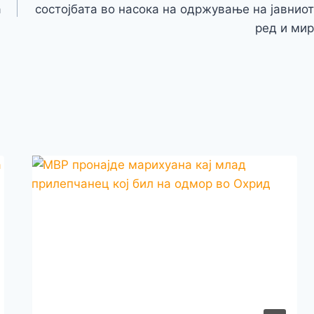
e
k
а
состојбата во насока на одржување на јавниот
ред и мир