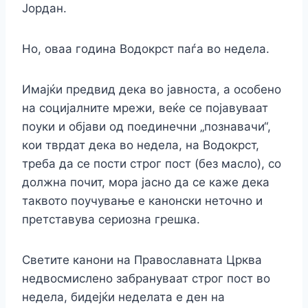
Јордан.
Но, оваа година Водокрст паѓа во недела.
Имајќи предвид дека во јавноста, а особено
на социјалните мрежи, веќе се појавуваат
поуки и објави од поединечни „познавачи“,
кои тврдат дека во недела, на Водокрст,
треба да се пости строг пост (без масло), со
должна почит, мора јасно да се каже дека
таквото поучување е канонски неточно и
претставува сериозна грешка.
Светите канони на Православната Црква
недвосмислено забрануваат строг пост во
недела, бидејќи неделата е ден на