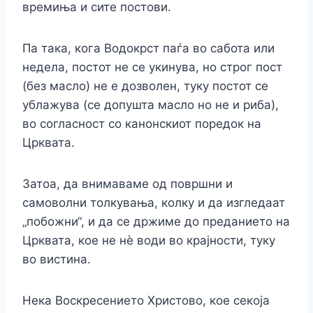
времиња и сите постови.
Па така, кога Водокрст паѓа во сабота или
недела, постот не се укинува, но строг пост
(без масло) не е дозволен, туку постот се
ублажува (се допушта масло но не и риба),
во согласност со канонскиот поредок на
Црквата.
Затоа, да внимаваме од површни и
самоволни толкувања, колку и да изгледаат
„побожни“, и да се држиме до преданието на
Црквата, кое не нè води во крајности, туку
во вистина.
Нека Воскресението Христово, кое секоја