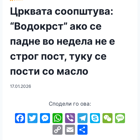
Црквата соопштува:
“Водокрст” ако се
падне во недела не е
строг пост, туку се
пости со масло
17.01.2026
Сподели го ова:
F
T
M
W
Vi
T
S
W
M
a
w
e
h
b
el
k
e
e
C
E
S
c
itt
s
at
er
e
y
C
s
o
m
h