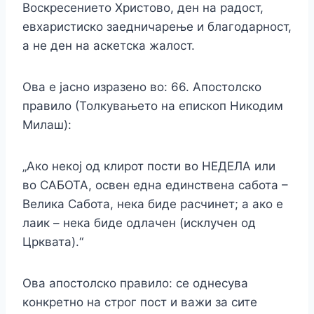
Воскресението Христово, ден на радост,
евхаристиско заедничарење и благодарност,
а не ден на аскетска жалост.
Ова е јасно изразено во: 66. Апостолско
правило (Толкувањето на епископ Никодим
Милаш):
„Ако некој од клирот пости во НЕДЕЛА или
во САБОТА, освен една единствена сабота –
Велика Сабота, нека биде расчинет; а ако е
лаик – нека биде одлачен (исклучен од
Црквата).“
Ова апостолско правило: се однесува
конкретно на строг пост и важи за сите