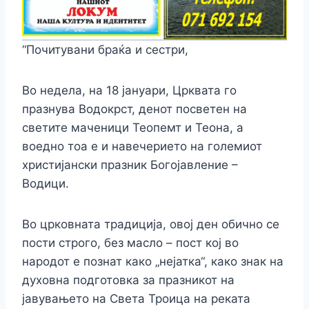
“Почитувани браќа и сестри,
Во недела, на 18 јануари, Црквата го
празнува Водокрст, денот посветен на
светите маченици Теопемт и Теона, а
воедно тоа е и навечерието на големиот
христијански празник Богојавление –
Водици.
Во црковната традиција, овој ден обично се
пости строго, без масло – пост кој во
народот е познат како „нејатка“, како знак на
духовна подготовка
за празникот на
јавувањето на Света Троица на реката