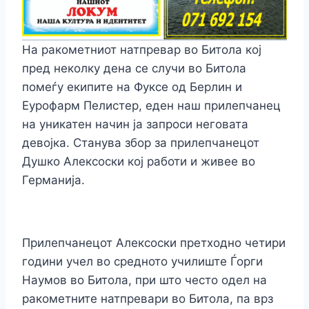
На ракометниот натпревар во Битола кој
пред неколку дена се случи во Битола
помеѓу екипите на Фуксе од Берлин и
Еурофарм Пелистер, еден наш прилепчанец
на уникатен начин ја запроси неговата
девојка. Станува збор за прилепчанецот
Душко Алексоски кој работи и живее во
Германија.
Прилепчанецот Алексоски претходно четири
години учел во средното училиште Ѓорги
Наумов во Битола, при што често одел на
ракометните натпревари во Битола, па врз