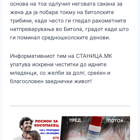
основа на тоа одлучил неговата сакана за
жена да ја побара токму на битолските
трибини, каде често ги гледал ракометните
натпреварувања во Битола, градот каде што
ги поминал средношколските денови.
Информативниот тим на СТАНИЦА.МК
упатува искрени честитки до идните
младенци, со желби за долг, среќен и
благословен заеднички живот!