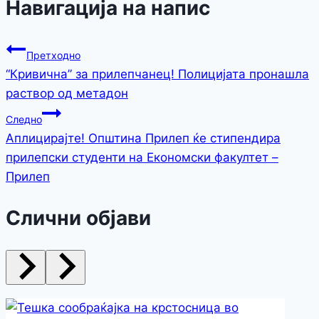
Навигација на напис
Претходно
“Кривична” за прилепчанец! Полицијата пронашла
раствор од метадон
Следно
Аплицирајте! Општина Прилеп ќе стипендира
прилепски студенти на Економски факултет –
Прилеп
Слични објави