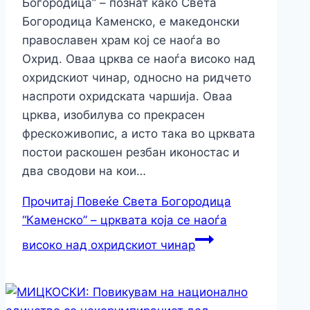
Богородица” – познат како Света
Богородица Каменско, е македонски
православен храм кој се наоѓа во
Охрид. Оваа црква се наоѓа високо над
охридскиот чинар, односно на ридчето
наспроти охридската чаршија. Оваа
црква, изобилува со прекрасен
фрескоживопис, а исто така во црквата
постои раскошен резбан иконостас и
два сводови на кои…
Прочитај Повеќе
Света Богородица
“Каменско” – црквата која се наоѓа
високо над охридскиот чинар