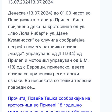
13.07.2024
13.07.2024
Денеска (13.07.2024) во 01.00 часот во
Полициската станица Прилеп, било
пријавено дека на крстосница од ул.
„Иво Лола Рибар“ и ул.„Цане
Кузманоски“ се случила сообраќајна
несреќа помеѓу патничко возило
„мазда“, управувано од Д.П.(34) од
Прилеп и мотоцикл управуван од В.М.
(18) од с.Беровци, прилепско, двете
возила со прилепски регистарски
ознаки. Во несреќата со тешки телесни
повреди се…
Прочитај Повеќе
Тешка сообраќајка на
крстосница во Прилеп! 18 годишно
момче веднаш е пренесено во болница