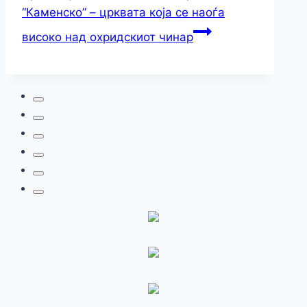
“Каменско” – црквата која се наоѓа
високо над охридскиот чинар