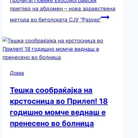
Прочитај Повеќе
Ехосонографски
преглед на абдомен – нова здравствена
метода во битолската СЈУ “Рајдер“
Дома
Тешка сообраќајка на
крстосница во Прилеп! 18
годишно момче веднаш е
пренесено во болница