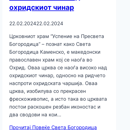
охридскиот чинар
22.02.2024
22.02.2024
Црковниот храм “Успение на Пресвета
Богородица” – познат како Света
Богородица Каменско, е македонски
православен храм кој се наоѓа во
Охрид. Оваа црква се наоѓа високо над
охридскиот чинар, односно на ридчето
наспроти охридската чаршија. Оваа
црква, изобилува со прекрасен
фрескоживопис, а исто така во црквата
постои раскошен резбан иконостас и
два сводови на кои…
Прочитај Повеќе
Света Богородица