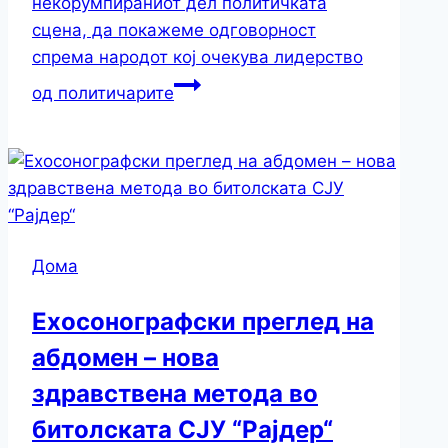
некорумпираниот дел политичката
сцена, да покажеме одговорност
спрема народот кој очекува лидерство
од политичарите
Дома
Ехосонографски преглед на
абдомен – нова
здравствена метода во
битолската СЈУ “Рајдер“