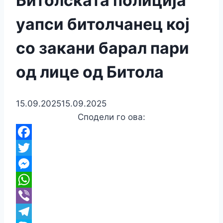
Битолската полиција
уапси битолчанец кој
со закани барал пари
од лице од Битола
15.09.2025
15.09.2025
Сподели го ова:
Facebook
Twitter
Messenger
WhatsApp
Viber