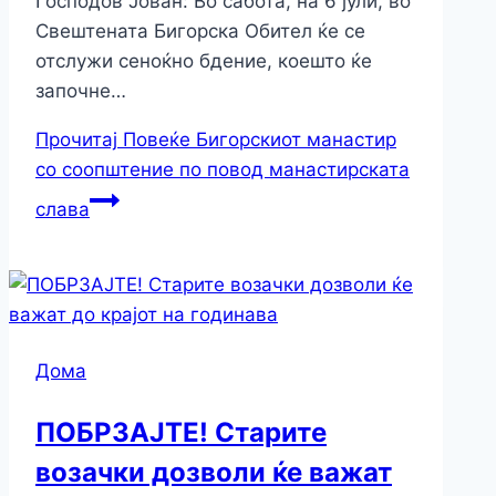
Господов Јован: Во сабота, на 6 јули, во
Свештената Бигорска Обител ќе се
отслужи сеноќно бдение, коешто ќе
започне…
Прочитај Повеќе
Бигорскиот манастир
со соопштение по повод манастирската
слава
Дома
ПОБРЗАЈТЕ! Старите
возачки дозволи ќе важат