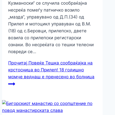
Кузманоски“ се случила сообраќајна
несреќа помеѓу патничко возило
„мазда“, управувано од Д.П.(34) од
Прилеп и мотоцикл управуван од В.М.
(18) од с.Беровци, прилепско, двете
возила со прилепски регистарски
ознаки. Во несреќата со тешки телесни
повреди се…
Прочитај Повеќе
Тешка сообраќајка на
крстосница во Прилеп! 18 годишно
момче веднаш е пренесено во болница