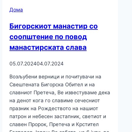
Дома
Бигорскиот манастир со
соопштение по повод
манастирската слава
05.07.2024
04.07.2024
Возљубени верници и почитувачи на
Свештената Бигорска Обител и на
славниот Претеча, Ве известуваме дека
на денот кога го славиме сечесниот
празник на Рождеството на нашиот
патрон и небесен застапник, светиот и
славен Пророк, Претеча и Крстител