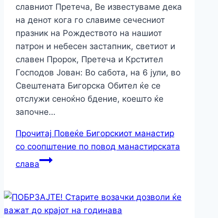
славниот Претеча, Ве известуваме дека
на денот кога го славиме сечесниот
празник на Рождеството на нашиот
патрон и небесен застапник, светиот и
славен Пророк, Претеча и Крстител
Господов Јован: Во сабота, на 6 јули, во
Свештената Бигорска Обител ќе се
отслужи сеноќно бдение, коешто ќе
започне…
Прочитај Повеќе
Бигорскиот манастир
со соопштение по повод манастирската
слава