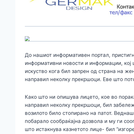
До нашиот информативен портал, пристигн
информативни новости и информации, кој ш
искуство кога бил запрен од страна на жен
направил неколку прекршоци. Еве што пот
Како што ни опишува лицето, кое во пора
направил неколку прекршоци, бил забележ
возилото било стопирано на патот. Веднаш
побарало сообраќајна дозвола и му ги со
што истакнува казнетото лице- бил “изгор