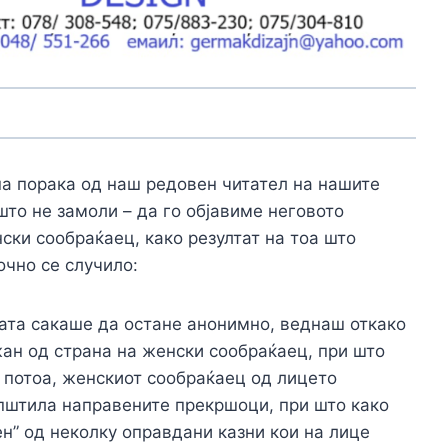
а порака од наш редовен читател на нашите
то не замоли – да го објавиме неговото
ски сообраќаец, како резултат на тоа што
очно се случило:
ката сакаше да остане анонимно, веднаш откако
ан од страна на женски сообраќаец, при што
 потоа, женскиот сообраќаец од лицето
општила направените прекршоци, при што како
ен” од неколку оправдани казни кои на лице